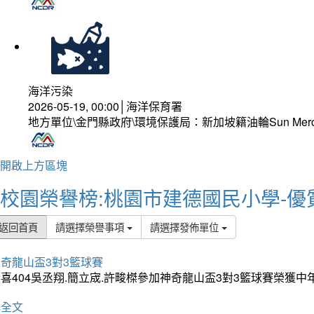
海洋污染
2026-05-19, 00:00│海洋保育署
地方單位\金門縣政府\環境保護局：新加坡籍油輪Sun Mer
開啟上方區塊
校園榮譽榜:桃園市建德國民小學-優
返回首頁
請選擇榮譽事項
請選擇發佈單位
奇龍山盃3對3籃球賽
喜404吳丞翔.簡立宬.許畯榤參加神奇龍山盃3對3籃球賽榮獲
詳全文