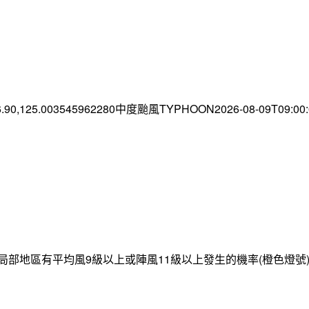
6.90,125.003545962280中度颱風TYPHOON2026-08-09T09:0
局部地區有平均風9級以上或陣風11級以上發生的機率(橙色燈號)