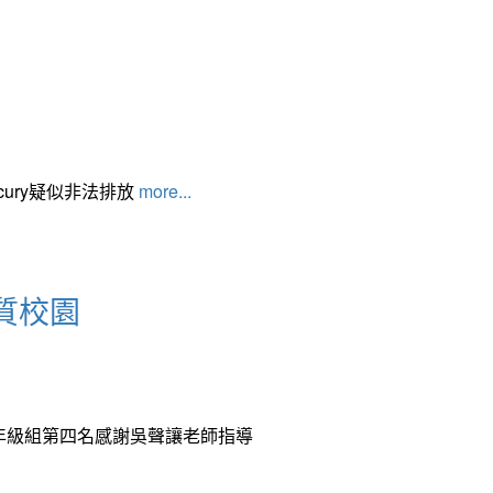
cury疑似非法排放
more...
質校園
中年級組第四名感謝吳聲讓老師指導