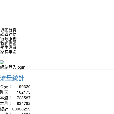
返回首頁
認識建德
行政服務
教師專區
學生專區
家長專區
網站登入login
流量統計
今天：
90320
昨天：
102175
本週：
723587
本月：
834782
總計：
33038259