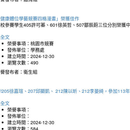
「健康體位學藝競賽四格漫畫」榮獲佳作
校參賽學生405許可蓁、601徐英哲、507鄒辰蔚三位分別榮獲
詳全文
榮譽事項：桃園市競賽
發佈單位：學務處
建立時間：2024-12-30
瀏覽次數：490
榮譽發布者：衛生組
!205徐嘉瑄、207邱顯凱、 212陳以昕、212李晏綺，參加
詳全文
榮譽事項：
發佈單位：
建立時間：2024-12-30
瀏覽次數：584