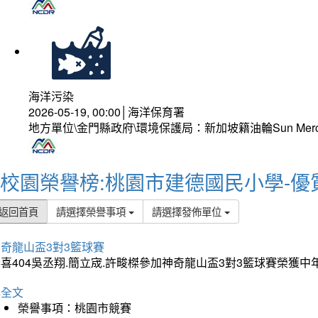
海洋污染
2026-05-19, 00:00│海洋保育署
地方單位\金門縣政府\環境保護局：新加坡籍油輪Sun Mer
校園榮譽榜:桃園市建德國民小學-優
返回首頁
請選擇榮譽事項
請選擇發佈單位
奇龍山盃3對3籃球賽
喜404吳丞翔.簡立宬.許畯榤參加神奇龍山盃3對3籃球賽榮獲
詳全文
榮譽事項：桃園市競賽