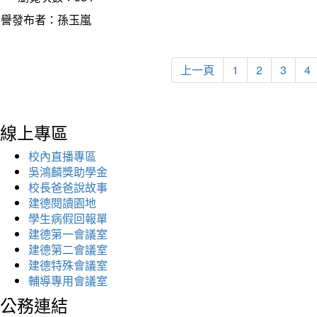
榮譽發布者：孫玉嵐
上一頁
1
2
3
4
線上專區
校內直播專區
吳鴻麟獎助學金
校長爸爸說故事
建德閱讀園地
學生病假回報單
建德第一會議室
建德第二會議室
建德特殊會議室
輔導專用會議室
公務連結