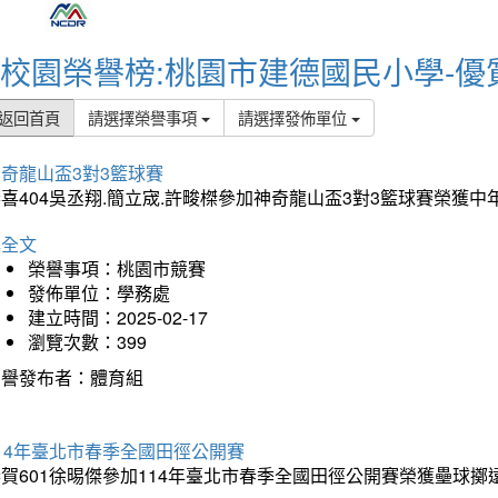
校園榮譽榜:桃園市建德國民小學-優
返回首頁
請選擇榮譽事項
請選擇發佈單位
奇龍山盃3對3籃球賽
喜404吳丞翔.簡立宬.許畯榤參加神奇龍山盃3對3籃球賽榮獲
詳全文
榮譽事項：桃園市競賽
發佈單位：學務處
建立時間：2025-02-17
瀏覽次數：399
榮譽發布者：體育組
14年臺北市春季全國田徑公開賽
賀601徐晹傑參加114年臺北市春季全國田徑公開賽榮獲壘球擲