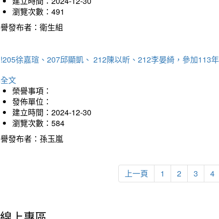
建立時間：2024-12-30
瀏覽次數：491
榮譽發布者：衛生組
!205徐嘉瑄、207邱顯凱、 212陳以昕、212李晏綺，參加
詳全文
榮譽事項：
發佈單位：
建立時間：2024-12-30
瀏覽次數：584
榮譽發布者：孫玉嵐
上一頁
1
2
3
4
線上專區