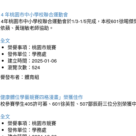
14 年桃園市中小學校聯合運動會
14年桃園市中小學校聯合運動會於1/3-1/5完成，本校601徐
李依蘋、黃瑞敏老師協助。
詳全文
榮譽事項：桃園市競賽
發佈單位：學務處
建立時間：2025-01-06
瀏覽次數：524
榮譽發布者：體育組
「健康體位學藝競賽四格漫畫」榮獲佳作
校參賽學生405許可蓁、601徐英哲、507鄒辰蔚三位分別榮獲
詳全文
榮譽事項：桃園市競賽
發佈單位：學務處