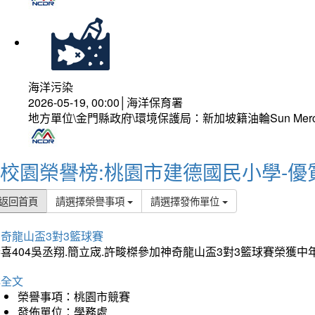
海洋污染
2026-05-19, 00:00│海洋保育署
地方單位\金門縣政府\環境保護局：新加坡籍油輪Sun Mer
校園榮譽榜:桃園市建德國民小學-優
返回首頁
請選擇榮譽事項
請選擇發佈單位
奇龍山盃3對3籃球賽
喜404吳丞翔.簡立宬.許畯榤參加神奇龍山盃3對3籃球賽榮獲
詳全文
榮譽事項：桃園市競賽
發佈單位：學務處