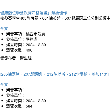
「健康體位學藝競賽四格漫畫」榮獲佳作
校參賽學生405許可蓁、601徐英哲、507鄒辰蔚三位分別榮獲
詳全文
榮譽事項：桃園市競賽
發佈單位：學務處
建立時間：2024-12-30
瀏覽次數：490
榮譽發布者：衛生組
!205徐嘉瑄、207邱顯凱、 212陳以昕、212李晏綺，參加
詳全文
榮譽事項：
發佈單位：
建立時間：2024-12-30
瀏覽次數：584