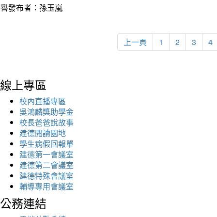
榮譽發布者：孫玉嵐
上一頁
1
2
3
4
線上專區
校內直播專區
吳鴻麟獎助學金
校長爸爸說故事
建德閱讀園地
學生病假回報單
建德第一會議室
建德第二會議室
建德特殊會議室
輔導專用會議室
公務連結