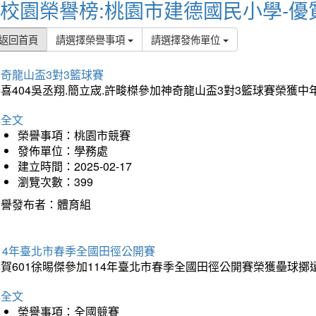
校園榮譽榜:桃園市建德國民小學-優
返回首頁
請選擇榮譽事項
請選擇發佈單位
奇龍山盃3對3籃球賽
喜404吳丞翔.簡立宬.許畯榤參加神奇龍山盃3對3籃球賽榮獲
詳全文
榮譽事項：桃園市競賽
發佈單位：學務處
建立時間：2025-02-17
瀏覽次數：399
榮譽發布者：體育組
14年臺北市春季全國田徑公開賽
賀601徐晹傑參加114年臺北市春季全國田徑公開賽榮獲壘球擲
詳全文
榮譽事項：全國競賽