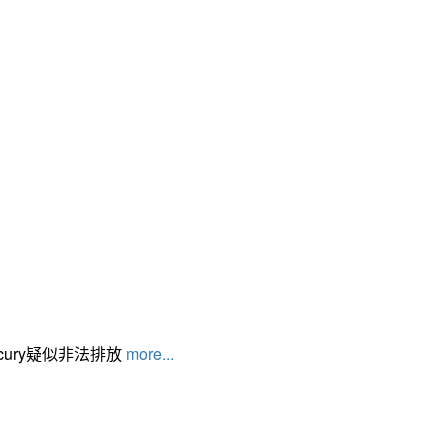
cury疑似非法排放
more...