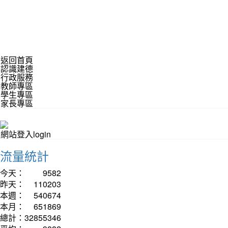
返回首頁
認識建德
行政服務
教師專區
學生專區
家長專區
網站登入login
流量統計
今天：
9582
昨天：
110203
本週：
540674
本月：
651869
總計：
32855346