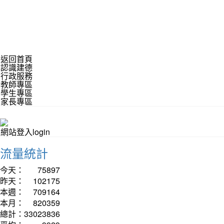
返回首頁
認識建德
行政服務
教師專區
學生專區
家長專區
網站登入login
流量統計
今天：
75897
昨天：
102175
本週：
709164
本月：
820359
總計：
33023836