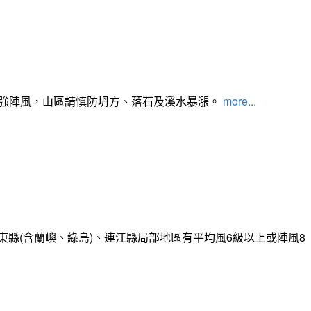
及強陣風，山區請慎防坍方、落石及溪水暴漲。
more...
縣(含蘭嶼、綠島)、連江縣局部地區有平均風6級以上或陣風8