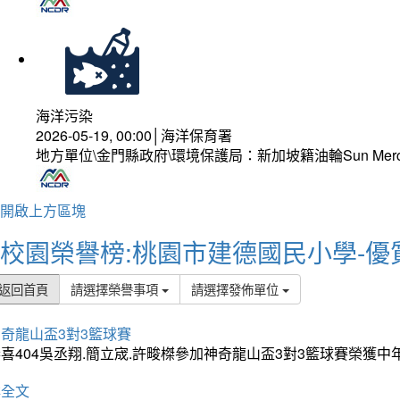
海洋污染
2026-05-19, 00:00│海洋保育署
地方單位\金門縣政府\環境保護局：新加坡籍油輪Sun Mer
開啟上方區塊
校園榮譽榜:桃園市建德國民小學-優
返回首頁
請選擇榮譽事項
請選擇發佈單位
奇龍山盃3對3籃球賽
喜404吳丞翔.簡立宬.許畯榤參加神奇龍山盃3對3籃球賽榮獲
詳全文