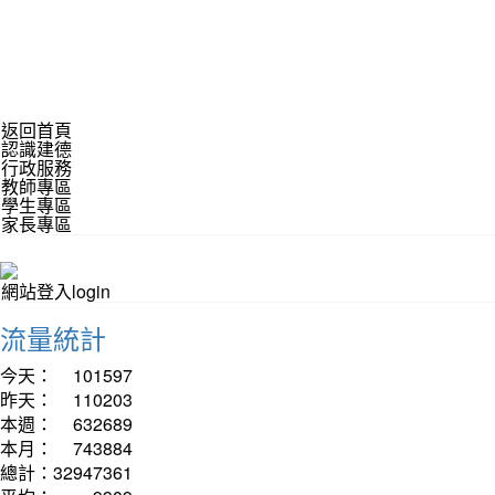
返回首頁
認識建德
行政服務
教師專區
學生專區
家長專區
網站登入login
流量統計
今天：
101597
昨天：
110203
本週：
632689
本月：
743884
總計：
32947361