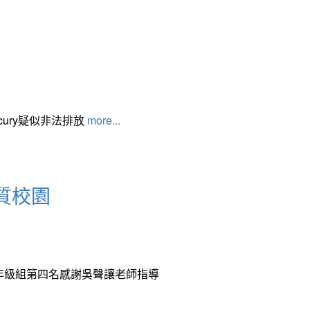
cury疑似非法排放
more...
質校園
中年級組第四名感謝吳聲讓老師指導