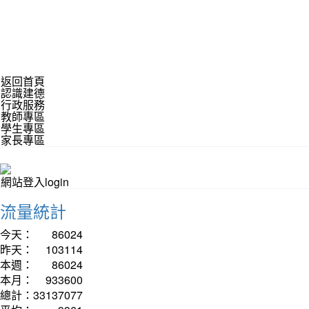
返回首頁
認識建德
行政服務
教師專區
學生專區
家長專區
網站登入login
流量統計
今天：
86024
昨天：
103114
本週：
86024
本月：
933600
總計：
33137077