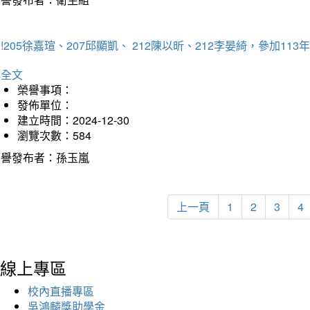
!205徐嘉瑄、207邱顯凱、 212陳以昕、212李晏綺，參加
詳全文
榮譽事項：
發佈單位：
建立時間：2024-12-30
瀏覽次數：584
榮譽發布者：孫玉嵐
上一頁
1
2
3
4
線上專區
校內直播專區
吳鴻麟獎助學金