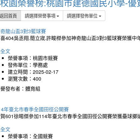
校園榮譽榜:桃園市建德國民小學-優
返回首頁
請選擇榮譽事項
請選擇發佈單位
奇龍山盃3對3籃球賽
喜404吳丞翔.簡立宬.許畯榤參加神奇龍山盃3對3籃球賽榮獲
詳全文
榮譽事項：桃園市競賽
發佈單位：學務處
建立時間：2025-02-17
瀏覽次數：400
榮譽發布者：體育組
14年臺北市春季全國田徑公開賽
賀601徐晹傑參加114年臺北市春季全國田徑公開賽榮獲壘球擲
詳全文
榮譽事項：全國競賽