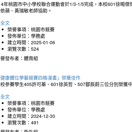
14年桃園市中小學校聯合運動會於1/3-1/5完成，本校601徐
李依蘋、黃瑞敏老師協助。
詳全文
榮譽事項：桃園市競賽
發佈單位：學務處
建立時間：2025-01-06
瀏覽次數：524
榮譽發布者：體育組
「健康體位學藝競賽四格漫畫」榮獲佳作
校參賽學生405許可蓁、601徐英哲、507鄒辰蔚三位分別榮獲
詳全文
榮譽事項：桃園市競賽
發佈單位：學務處
建立時間：2024-12-30
瀏覽次數：491
榮譽發布者：衛生組