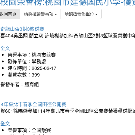
校園榮譽榜:桃園市建德國民小學-優
返回首頁
請選擇榮譽事項
請選擇發佈單位
奇龍山盃3對3籃球賽
喜404吳丞翔.簡立宬.許畯榤參加神奇龍山盃3對3籃球賽榮獲
詳全文
榮譽事項：桃園市競賽
發佈單位：學務處
建立時間：2025-02-17
瀏覽次數：399
榮譽發布者：體育組
14年臺北市春季全國田徑公開賽
賀601徐晹傑參加114年臺北市春季全國田徑公開賽榮獲壘球擲
詳全文
榮譽事項：全國競賽