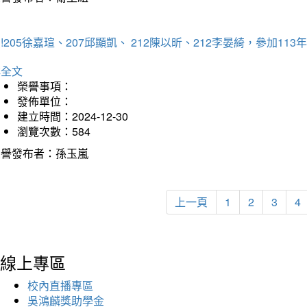
!205徐嘉瑄、207邱顯凱、 212陳以昕、212李晏綺，參加
詳全文
榮譽事項：
發佈單位：
建立時間：2024-12-30
瀏覽次數：584
榮譽發布者：孫玉嵐
上一頁
1
2
3
4
線上專區
校內直播專區
吳鴻麟獎助學金