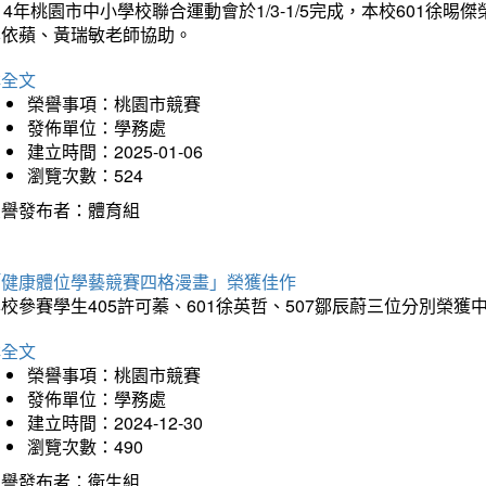
14年桃園市中小學校聯合運動會於1/3-1/5完成，本校601徐
李依蘋、黃瑞敏老師協助。
詳全文
榮譽事項：桃園市競賽
發佈單位：學務處
建立時間：2025-01-06
瀏覽次數：524
榮譽發布者：體育組
「健康體位學藝競賽四格漫畫」榮獲佳作
校參賽學生405許可蓁、601徐英哲、507鄒辰蔚三位分別榮獲
詳全文
榮譽事項：桃園市競賽
發佈單位：學務處
建立時間：2024-12-30
瀏覽次數：490
榮譽發布者：衛生組