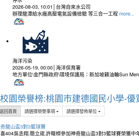
2026-08-03, 10:01│台灣自來水公司
辦理龍潭給水廠高壓電氣設備檢驗 等三合一工程
more...
海洋污染
2026-05-19, 00:00│海洋保育署
地方單位\金門縣政府\環境保護局：新加坡籍油輪Sun Mer
校園榮譽榜:桃園市建德國民小學-優
返回首頁
請選擇榮譽事項
請選擇發佈單位
奇龍山盃3對3籃球賽
喜404吳丞翔.簡立宬.許畯榤參加神奇龍山盃3對3籃球賽榮獲