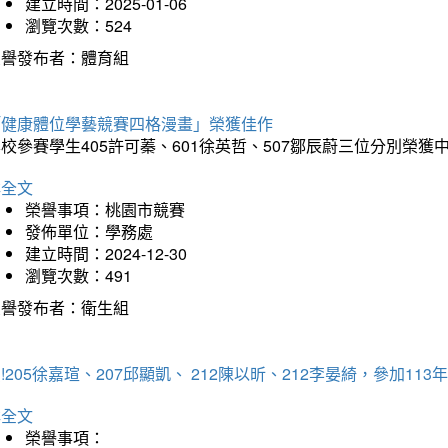
建立時間：2025-01-06
瀏覽次數：524
榮譽發布者：體育組
「健康體位學藝競賽四格漫畫」榮獲佳作
校參賽學生405許可蓁、601徐英哲、507鄒辰蔚三位分別榮獲
詳全文
榮譽事項：桃園市競賽
發佈單位：學務處
建立時間：2024-12-30
瀏覽次數：491
榮譽發布者：衛生組
!205徐嘉瑄、207邱顯凱、 212陳以昕、212李晏綺，參加
詳全文
榮譽事項：