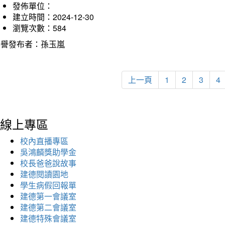
發佈單位：
建立時間：2024-12-30
瀏覽次數：584
榮譽發布者：孫玉嵐
上一頁
1
2
3
4
線上專區
校內直播專區
吳鴻麟獎助學金
校長爸爸說故事
建德閱讀園地
學生病假回報單
建德第一會議室
建德第二會議室
建德特殊會議室