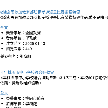
202徐玄恩參加教育部弘揚孝道漫畫比賽榮獲特優
202徐玄恩參加教育部弘揚孝道漫畫比賽榮獲特優作品:愛不是嘴
詳全文
榮譽事項：全國競賽
發佈單位：學務處
建立時間：2025-01-13
瀏覽次數：449
榮譽發布者：訓育組
14 年桃園市中小學校聯合運動會
14年桃園市中小學校聯合運動會於1/3-1/5完成，本校601徐
李依蘋、黃瑞敏老師協助。
詳全文
榮譽事項：桃園市競賽
發佈單位：學務處