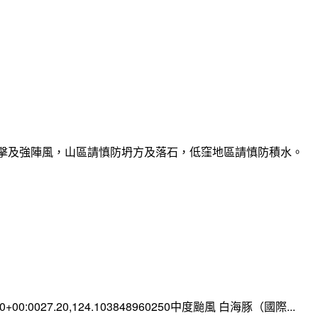
雷擊及強陣風，山區請慎防坍方及落石，低窪地區請慎防積水。
:00+00:0027.20,124.103848960250中度颱風 白海豚（國際...