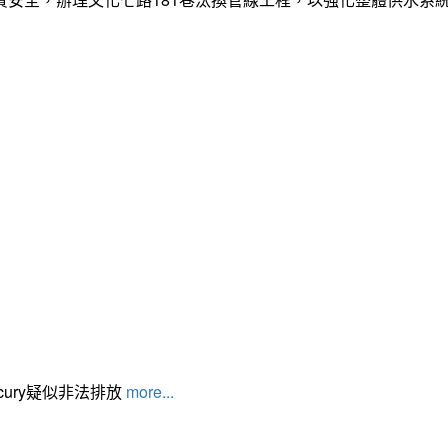
cury疑似非法排放
more...