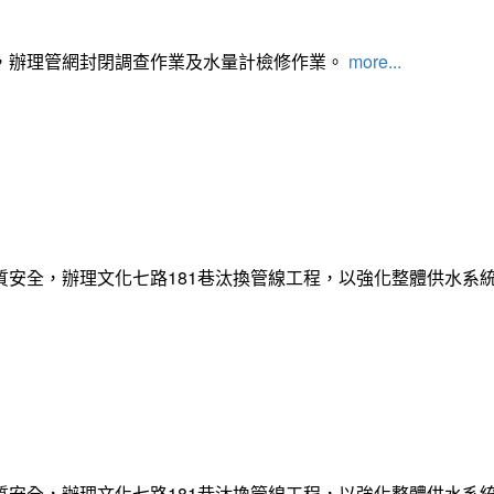
，辦理管網封閉調查作業及水量計檢修作業。
more...
質安全，辦理文化七路181巷汰換管線工程，以強化整體供水系
質安全，辦理文化七路181巷汰換管線工程，以強化整體供水系