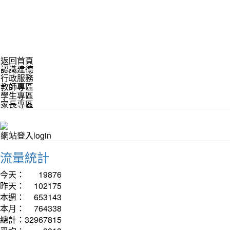
返回首頁
認識建德
行政服務
教師專區
學生專區
家長專區
網站登入login
流量統計
今天：
19876
昨天：
102175
本週：
653143
本月：
764338
總計：
32967815