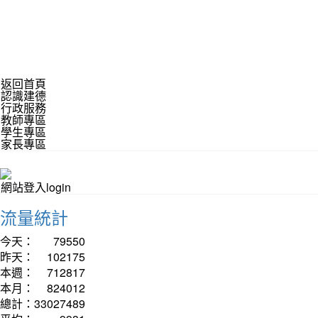
返回首頁
認識建德
行政服務
教師專區
學生專區
家長專區
網站登入login
流量統計
今天：
79550
昨天：
102175
本週：
712817
本月：
824012
總計：
33027489