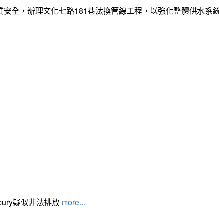
質安全，辦理文化七路181巷汰換管線工程，以強化整體供水系
cury疑似非法排放
more...