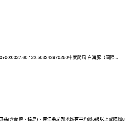
:00+00:0027.60,122.503343970250中度颱風 白海豚（國際...
縣(含蘭嶼、綠島)、連江縣局部地區有平均風6級以上或陣風8