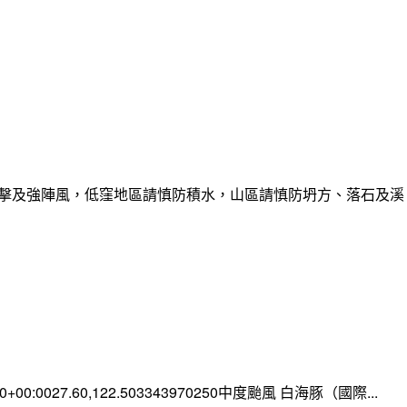
雷擊及強陣風，低窪地區請慎防積水，山區請慎防坍方、落石及溪
:00+00:0027.60,122.503343970250中度颱風 白海豚（國際...