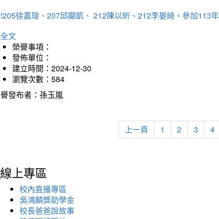
!205徐嘉瑄、207邱顯凱、 212陳以昕、212李晏綺，參加
詳全文
榮譽事項：
發佈單位：
建立時間：2024-12-30
瀏覽次數：584
榮譽發布者：孫玉嵐
上一頁
1
2
3
4
線上專區
校內直播專區
吳鴻麟獎助學金
校長爸爸說故事