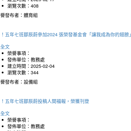
瀏覽次數：408
榮譽發布者：體育組
！五年七班鄒辰蔚參加2024 張榮發基金會「讓我成為你的翅膀
詳全文
榮譽事項：
發佈單位：教務處
建立時間：2025-02-04
瀏覽次數：344
榮譽發布者：設備組
賀！五年七班鄒辰蔚投稿人間福報，榮獲刊登
詳全文
榮譽事項：
發佈單位：教務處