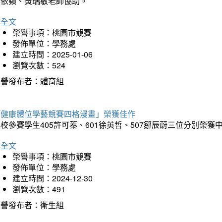
李依蘋、黃瑞敏老師協助。
詳全文
榮譽事項：桃園市競賽
發佈單位：學務處
建立時間：2025-01-06
瀏覽次數：524
榮譽發布者：體育組
「健康體位學藝競賽四格漫畫」榮獲佳作
校參賽學生405許可蓁、601徐英哲、507鄒辰蔚三位分別榮獲
詳全文
榮譽事項：桃園市競賽
發佈單位：學務處
建立時間：2024-12-30
瀏覽次數：491
榮譽發布者：衛生組