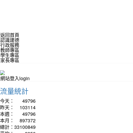
返回首頁
認識建德
行政服務
教師專區
學生專區
家長專區
網站登入login
流量統計
今天：
49796
昨天：
103114
本週：
49796
本月：
897372
總計：
33100849