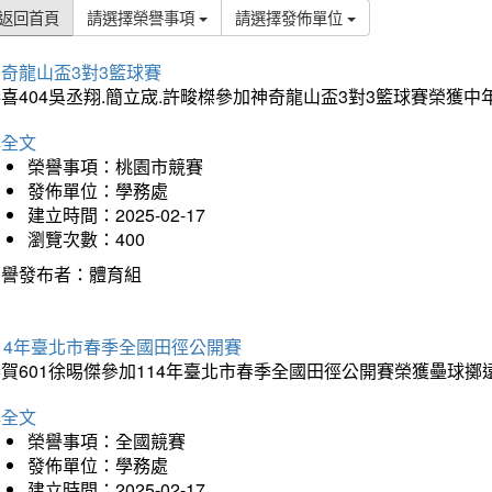
返回首頁
請選擇榮譽事項
請選擇發佈單位
奇龍山盃3對3籃球賽
喜404吳丞翔.簡立宬.許畯榤參加神奇龍山盃3對3籃球賽榮獲
詳全文
榮譽事項：桃園市競賽
發佈單位：學務處
建立時間：2025-02-17
瀏覽次數：400
榮譽發布者：體育組
14年臺北市春季全國田徑公開賽
賀601徐晹傑參加114年臺北市春季全國田徑公開賽榮獲壘球擲
詳全文
榮譽事項：全國競賽
發佈單位：學務處
建立時間：2025-02-17