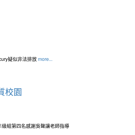
cury疑似非法排放
more...
質校園
中年級組第四名感謝吳聲讓老師指導