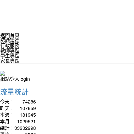
返回首頁
認識建德
行政服務
教師專區
學生專區
家長專區
網站登入login
流量統計
今天：
74286
昨天：
107659
本週：
181945
本月：
1029521
總計：
33232998