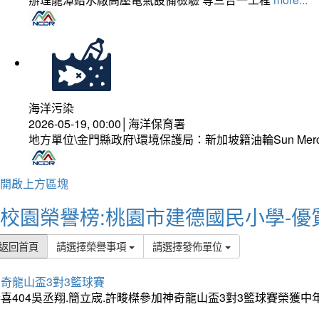
海洋污染
2026-05-19, 00:00│海洋保育署
地方單位\金門縣政府\環境保護局：新加坡籍油輪Sun Mer
開啟上方區塊
校園榮譽榜:桃園市建德國民小學-優
返回首頁
請選擇榮譽事項
請選擇發佈單位
奇龍山盃3對3籃球賽
喜404吳丞翔.簡立宬.許畯榤參加神奇龍山盃3對3籃球賽榮獲