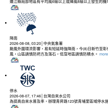
連江縣局部地區有平均風6級以上或陣風8級以上發生的機
降雨
2026-08-08, 03:20│中央氣象署
颱風外圍環流影響，易有短延時強降雨，今(8)日新竹至
風，山區請慎防坍方及落石，低窪地區請慎防積水。
more.
停水
2026-08-07, 17:46│台灣自來水公司
為提高自來水普及率，辦理青昇路123號青埔里區域停水