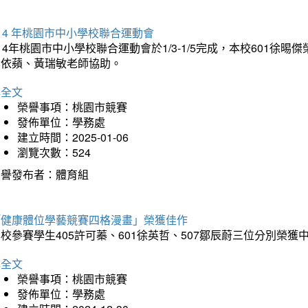
14 年桃園市中小學校聯合運動會
14年桃園市中小學校聯合運動會於1/3-1/5完成，本校601徐
李依蘋、黃瑞敏老師協助。
詳全文
榮譽事項：桃園市競賽
發佈單位：學務處
建立時間：2025-01-06
瀏覽次數：524
榮譽發布者：體育組
「健康體位學藝競賽四格漫畫」榮獲佳作
校參賽學生405許可蓁、601徐英哲、507鄒辰蔚三位分別榮獲
詳全文
榮譽事項：桃園市競賽
發佈單位：學務處