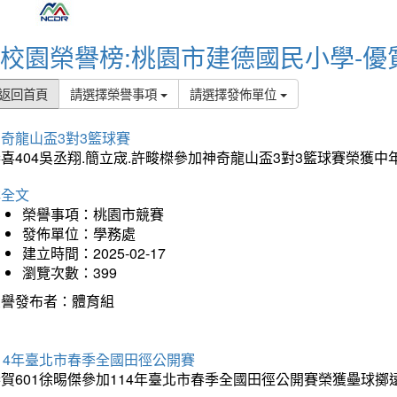
校園榮譽榜:桃園市建德國民小學-優
返回首頁
請選擇榮譽事項
請選擇發佈單位
奇龍山盃3對3籃球賽
喜404吳丞翔.簡立宬.許畯榤參加神奇龍山盃3對3籃球賽榮獲
詳全文
榮譽事項：桃園市競賽
發佈單位：學務處
建立時間：2025-02-17
瀏覽次數：399
榮譽發布者：體育組
14年臺北市春季全國田徑公開賽
賀601徐晹傑參加114年臺北市春季全國田徑公開賽榮獲壘球擲