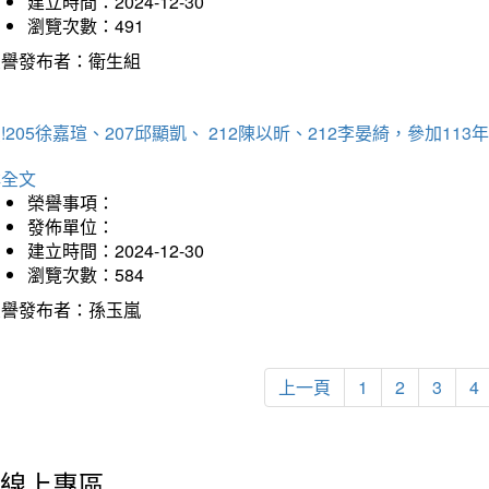
建立時間：2024-12-30
瀏覽次數：491
榮譽發布者：衛生組
!205徐嘉瑄、207邱顯凱、 212陳以昕、212李晏綺，參加
詳全文
榮譽事項：
發佈單位：
建立時間：2024-12-30
瀏覽次數：584
榮譽發布者：孫玉嵐
上一頁
1
2
3
4
線上專區