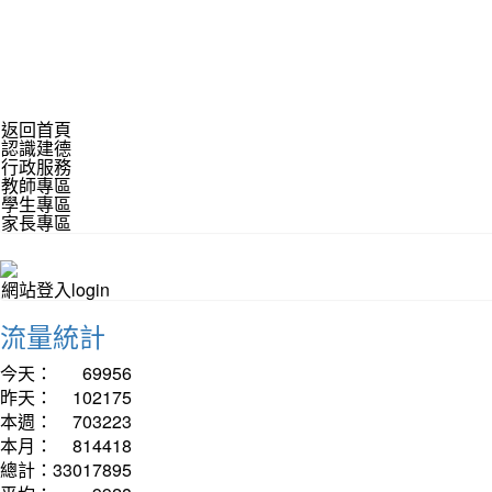
返回首頁
認識建德
行政服務
教師專區
學生專區
家長專區
網站登入login
流量統計
今天：
69956
昨天：
102175
本週：
703223
本月：
814418
總計：
33017895