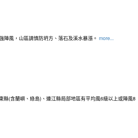
及強陣風，山區請慎防坍方、落石及溪水暴漲。
more...
縣(含蘭嶼、綠島)、連江縣局部地區有平均風6級以上或陣風8