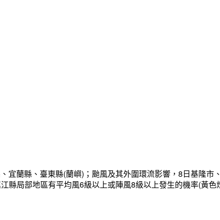
、宜蘭縣、臺東縣(蘭嶼)；颱風及其外圍環流影響，8日基隆市
連江縣局部地區有平均風6級以上或陣風8級以上發生的機率(黃色