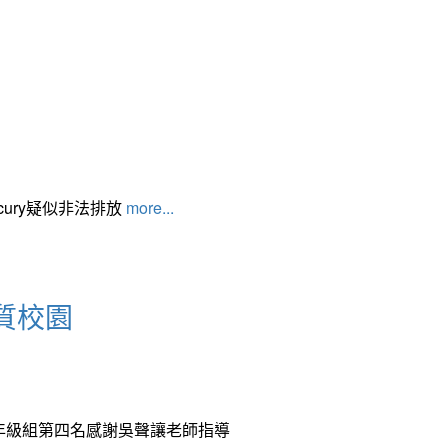
cury疑似非法排放
more...
質校園
中年級組第四名感謝吳聲讓老師指導