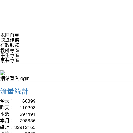
返回首頁
認識建德
行政服務
教師專區
學生專區
家長專區
網站登入login
流量統計
今天：
66399
昨天：
110203
本週：
597491
本月：
708686
總計：
32912163