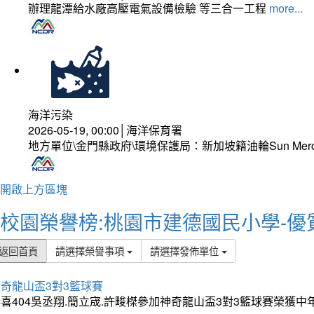
辦理龍潭給水廠高壓電氣設備檢驗 等三合一工程
more...
海洋污染
2026-05-19, 00:00│海洋保育署
地方單位\金門縣政府\環境保護局：新加坡籍油輪Sun Mer
開啟上方區塊
校園榮譽榜:桃園市建德國民小學-優
返回首頁
請選擇榮譽事項
請選擇發佈單位
奇龍山盃3對3籃球賽
喜404吳丞翔.簡立宬.許畯榤參加神奇龍山盃3對3籃球賽榮獲