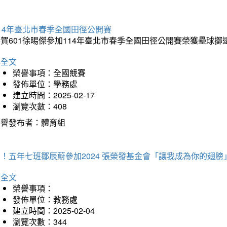
14年臺北市春季全國田徑公開賽
賀601徐晹傑參加114年臺北市春季全國田徑公開賽榮獲壘球擲
詳全文
榮譽事項：全國競賽
發佈單位：學務處
建立時間：2025-02-17
瀏覽次數：408
榮譽發布者：體育組
！五年七班鄒辰蔚參加2024 張榮發基金會「讓我成為你的翅膀
詳全文
榮譽事項：
發佈單位：教務處
建立時間：2025-02-04
瀏覽次數：344