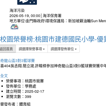
海洋污染
2026-05-19, 00:00│海洋保育署
地方單位\金門縣政府\環境保護局：新加坡籍油輪Sun Mer
校園榮譽榜:桃園市建德國民小學-優
返回首頁
請選擇榮譽事項
請選擇發佈單位
奇龍山盃3對3籃球賽
喜404吳丞翔.簡立宬.許畯榤參加神奇龍山盃3對3籃球賽榮獲
詳全文
榮譽事項：桃園市競賽
發佈單位：學務處
建立時間：2025-02-17
瀏覽次數：399
榮譽發布者：體育組