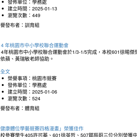
發佈單位：學務處
建立時間：2025-01-13
瀏覽次數：449
榮譽發布者：訓育組
14 年桃園市中小學校聯合運動會
14年桃園市中小學校聯合運動會於1/3-1/5完成，本校601徐
李依蘋、黃瑞敏老師協助。
詳全文
榮譽事項：桃園市競賽
發佈單位：學務處
建立時間：2025-01-06
瀏覽次數：524
榮譽發布者：體育組
「健康體位學藝競賽四格漫畫」榮獲佳作
校參賽學生405許可蓁、601徐英哲、507鄒辰蔚三位分別榮獲