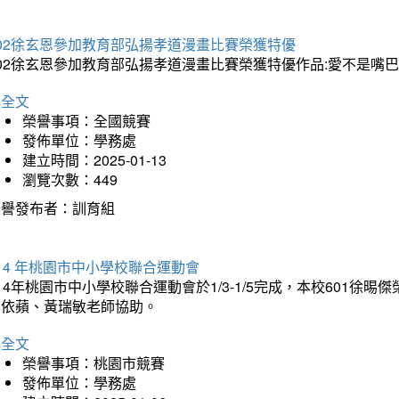
202徐玄恩參加教育部弘揚孝道漫畫比賽榮獲特優
202徐玄恩參加教育部弘揚孝道漫畫比賽榮獲特優作品:愛不是嘴
詳全文
榮譽事項：全國競賽
發佈單位：學務處
建立時間：2025-01-13
瀏覽次數：449
榮譽發布者：訓育組
14 年桃園市中小學校聯合運動會
14年桃園市中小學校聯合運動會於1/3-1/5完成，本校601徐
李依蘋、黃瑞敏老師協助。
詳全文
榮譽事項：桃園市競賽
發佈單位：學務處