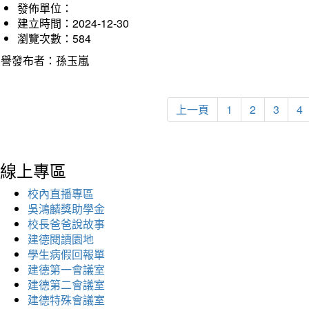
發佈單位：
建立時間：2024-12-30
瀏覽次數：584
榮譽發布者：孫玉嵐
上一頁
1
2
3
4
線上專區
校內直播專區
吳鴻麟獎助學金
校長爸爸說故事
建德閱讀園地
學生病假回報單
建德第一會議室
建德第二會議室
建德特殊會議室