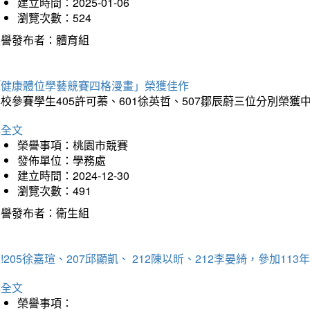
建立時間：2025-01-06
瀏覽次數：524
榮譽發布者：體育組
「健康體位學藝競賽四格漫畫」榮獲佳作
校參賽學生405許可蓁、601徐英哲、507鄒辰蔚三位分別榮獲
詳全文
榮譽事項：桃園市競賽
發佈單位：學務處
建立時間：2024-12-30
瀏覽次數：491
榮譽發布者：衛生組
!205徐嘉瑄、207邱顯凱、 212陳以昕、212李晏綺，參加
詳全文
榮譽事項：