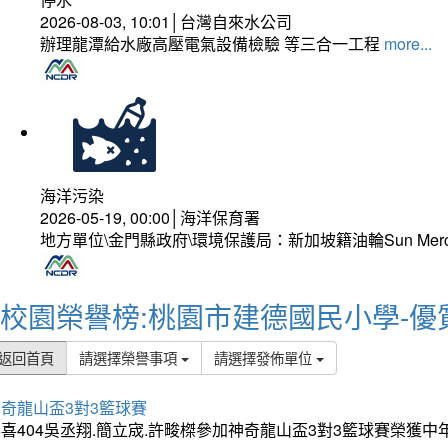
2026-08-03, 10:01│台灣自來水公司
辦理龍潭給水廠高壓電氣設備檢驗 等三合一工程
more...
海洋污染
2026-05-19, 00:00│海洋保育署
地方單位\金門縣政府\環境保護局：新加坡籍油輪Sun Mer
校園榮譽榜:桃園市建德國民小學-優
返回首頁
請選擇榮譽事項
請選擇發佈單位
奇龍山盃3對3籃球賽
喜404吳丞翔.簡立宬.許畯榤參加神奇龍山盃3對3籃球賽榮獲