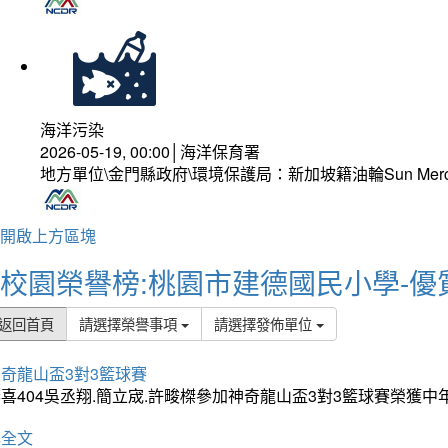
海洋污染
2026-05-19, 00:00│海洋保育署
地方單位\金門縣政府\環境保護局：新加坡籍油輪Sun Mer
開啟上方區塊
校園榮譽榜:桃園市建德國民小學-優
返回首頁
請選擇榮譽事項
請選擇發佈單位
奇龍山盃3對3籃球賽
喜404吳丞翔.簡立宬.許畯榤參加神奇龍山盃3對3籃球賽榮獲
詳全文