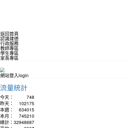
返回首頁
認識建德
行政服務
教師專區
學生專區
家長專區
網站登入login
流量統計
今天：
748
昨天：
102175
本週：
634015
本月：
745210
總計：
32948687