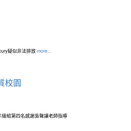
cury疑似非法排放
more...
質校園
中年級組第四名感謝吳聲讓老師指導