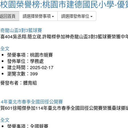
校園榮譽榜:桃園市建德國民小學-優
返回首頁
請選擇榮譽事項
請選擇發佈單位
奇龍山盃3對3籃球賽
喜404吳丞翔.簡立宬.許畯榤參加神奇龍山盃3對3籃球賽榮獲
詳全文
榮譽事項：桃園市競賽
發佈單位：學務處
建立時間：2025-02-17
瀏覽次數：399
榮譽發布者：體育組
14年臺北市春季全國田徑公開賽
賀601徐晹傑參加114年臺北市春季全國田徑公開賽榮獲壘球擲
詳全文
榮譽事項：全國競賽