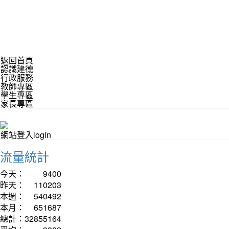
返回首頁
認識建德
行政服務
教師專區
學生專區
家長專區
網站登入login
流量統計
今天：
9400
昨天：
110203
本週：
540492
本月：
651687
總計：
32855164