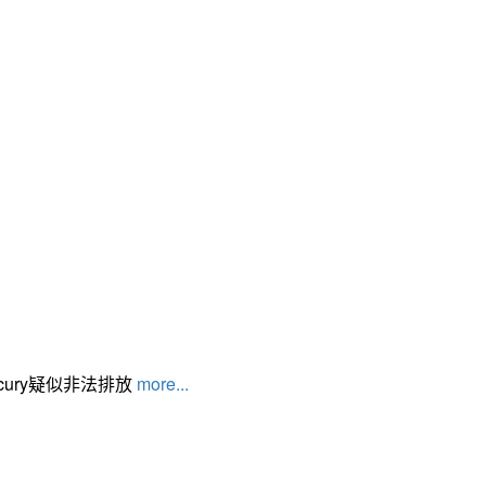
cury疑似非法排放
more...