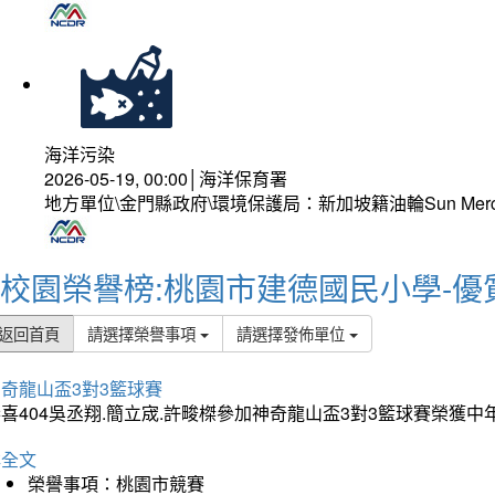
海洋污染
2026-05-19, 00:00│海洋保育署
地方單位\金門縣政府\環境保護局：新加坡籍油輪Sun Mer
校園榮譽榜:桃園市建德國民小學-優
返回首頁
請選擇榮譽事項
請選擇發佈單位
奇龍山盃3對3籃球賽
喜404吳丞翔.簡立宬.許畯榤參加神奇龍山盃3對3籃球賽榮獲
詳全文
榮譽事項：桃園市競賽