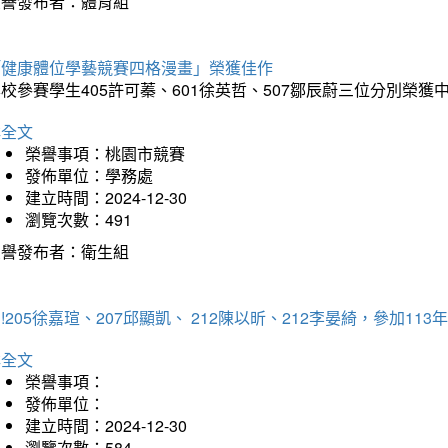
榮譽發布者：體育組
「健康體位學藝競賽四格漫畫」榮獲佳作
校參賽學生405許可蓁、601徐英哲、507鄒辰蔚三位分別榮獲
詳全文
榮譽事項：桃園市競賽
發佈單位：學務處
建立時間：2024-12-30
瀏覽次數：491
榮譽發布者：衛生組
!205徐嘉瑄、207邱顯凱、 212陳以昕、212李晏綺，參加
詳全文
榮譽事項：
發佈單位：
建立時間：2024-12-30
瀏覽次數：584