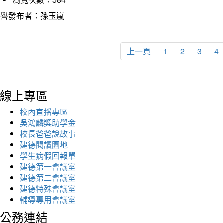
榮譽發布者：孫玉嵐
上一頁
1
2
3
4
線上專區
校內直播專區
吳鴻麟獎助學金
校長爸爸說故事
建德閱讀園地
學生病假回報單
建德第一會議室
建德第二會議室
建德特殊會議室
輔導專用會議室
公務連結