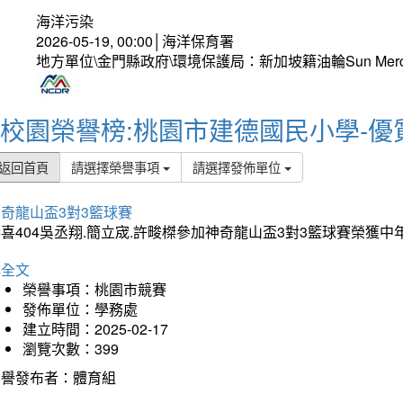
海洋污染
2026-05-19, 00:00│海洋保育署
地方單位\金門縣政府\環境保護局：新加坡籍油輪Sun Mer
校園榮譽榜:桃園市建德國民小學-優
返回首頁
請選擇榮譽事項
請選擇發佈單位
奇龍山盃3對3籃球賽
喜404吳丞翔.簡立宬.許畯榤參加神奇龍山盃3對3籃球賽榮獲
詳全文
榮譽事項：桃園市競賽
發佈單位：學務處
建立時間：2025-02-17
瀏覽次數：399
榮譽發布者：體育組