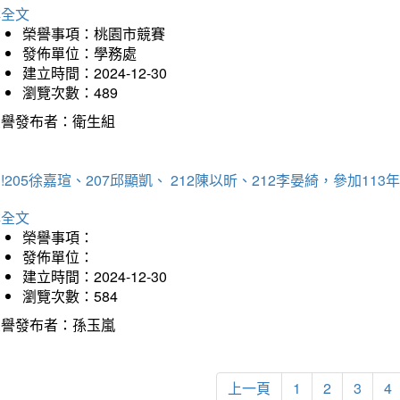
詳全文
榮譽事項：桃園市競賽
發佈單位：學務處
建立時間：2024-12-30
瀏覽次數：489
榮譽發布者：衛生組
!205徐嘉瑄、207邱顯凱、 212陳以昕、212李晏綺，參加
詳全文
榮譽事項：
發佈單位：
建立時間：2024-12-30
瀏覽次數：584
榮譽發布者：孫玉嵐
上一頁
1
2
3
4