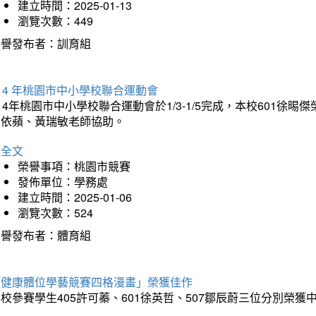
建立時間：2025-01-13
瀏覽次數：449
榮譽發布者：訓育組
14 年桃園市中小學校聯合運動會
14年桃園市中小學校聯合運動會於1/3-1/5完成，本校601徐
李依蘋、黃瑞敏老師協助。
詳全文
榮譽事項：桃園市競賽
發佈單位：學務處
建立時間：2025-01-06
瀏覽次數：524
榮譽發布者：體育組
「健康體位學藝競賽四格漫畫」榮獲佳作
校參賽學生405許可蓁、601徐英哲、507鄒辰蔚三位分別榮獲