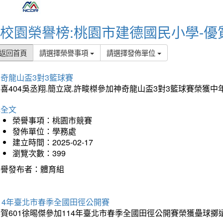
校園榮譽榜:桃園市建德國民小學-優
返回首頁
請選擇榮譽事項
請選擇發佈單位
奇龍山盃3對3籃球賽
喜404吳丞翔.簡立宬.許畯榤參加神奇龍山盃3對3籃球賽榮獲
詳全文
榮譽事項：桃園市競賽
發佈單位：學務處
建立時間：2025-02-17
瀏覽次數：399
榮譽發布者：體育組
14年臺北市春季全國田徑公開賽
賀601徐晹傑參加114年臺北市春季全國田徑公開賽榮獲壘球擲