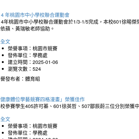
14 年桃園市中小學校聯合運動會
14年桃園市中小學校聯合運動會於1/3-1/5完成，本校601徐
李依蘋、黃瑞敏老師協助。
詳全文
榮譽事項：桃園市競賽
發佈單位：學務處
建立時間：2025-01-06
瀏覽次數：524
榮譽發布者：體育組
「健康體位學藝競賽四格漫畫」榮獲佳作
校參賽學生405許可蓁、601徐英哲、507鄒辰蔚三位分別榮獲
詳全文
榮譽事項：桃園市競賽
發佈單位：學務處