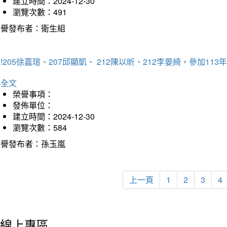
建立時間：2024-12-30
瀏覽次數：491
榮譽發布者：衛生組
!205徐嘉瑄、207邱顯凱、 212陳以昕、212李晏綺，參加
詳全文
榮譽事項：
發佈單位：
建立時間：2024-12-30
瀏覽次數：584
榮譽發布者：孫玉嵐
上一頁
1
2
3
4
線上專區