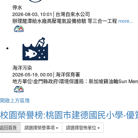
停水
2026-08-03, 10:01│台灣自來水公司
辦理龍潭給水廠高壓電氣設備檢驗 等三合一工程
more...
海洋污染
2026-05-19, 00:00│海洋保育署
地方單位\金門縣政府\環境保護局：新加坡籍油輪Sun Mer
開啟上方區塊
校園榮譽榜:桃園市建德國民小學-優
返回首頁
請選擇榮譽事項
請選擇發佈單位