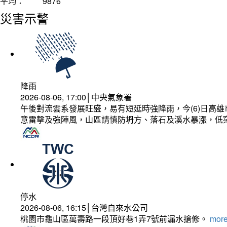
平均：
9876
災害示警
降雨
2026-08-06, 17:00│中央氣象署
午後對流雲系發展旺盛，易有短延時強降雨，今(6)日高
意雷擊及強陣風，山區請慎防坍方、落石及溪水暴漲，低
停水
2026-08-06, 16:15│台灣自來水公司
桃園市龜山區萬壽路一段頂好巷1弄7號前漏水搶修。
more