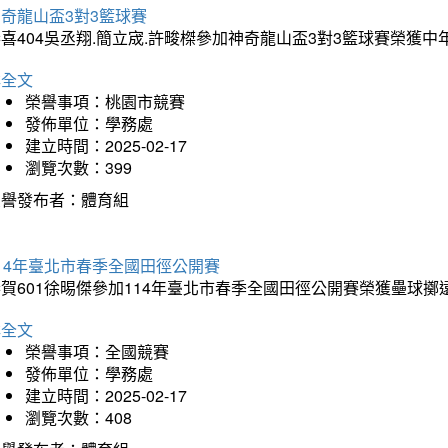
奇龍山盃3對3籃球賽
喜404吳丞翔.簡立宬.許畯榤參加神奇龍山盃3對3籃球賽榮獲
詳全文
榮譽事項：桃園市競賽
發佈單位：學務處
建立時間：2025-02-17
瀏覽次數：399
榮譽發布者：體育組
14年臺北市春季全國田徑公開賽
賀601徐晹傑參加114年臺北市春季全國田徑公開賽榮獲壘球擲
詳全文
榮譽事項：全國競賽
發佈單位：學務處
建立時間：2025-02-17
瀏覽次數：408