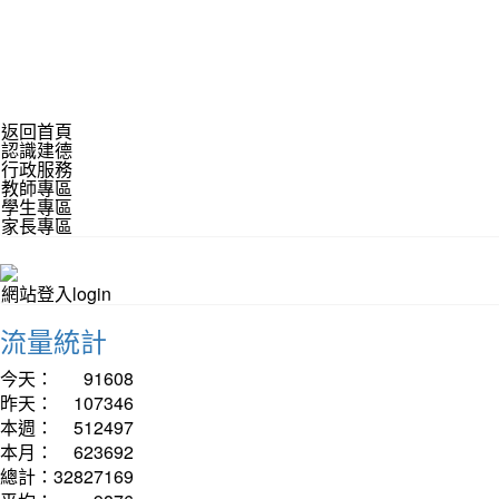
返回首頁
認識建德
行政服務
教師專區
學生專區
家長專區
網站登入login
流量統計
今天：
91608
昨天：
107346
本週：
512497
本月：
623692
總計：
32827169