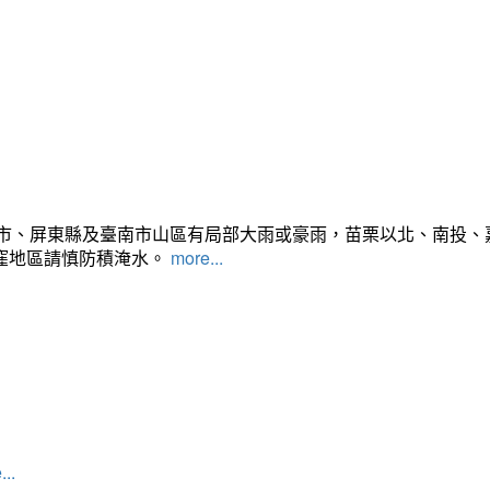
雄市、屏東縣及臺南市山區有局部大雨或豪雨，苗栗以北、南投
窪地區請慎防積淹水。
more...
...