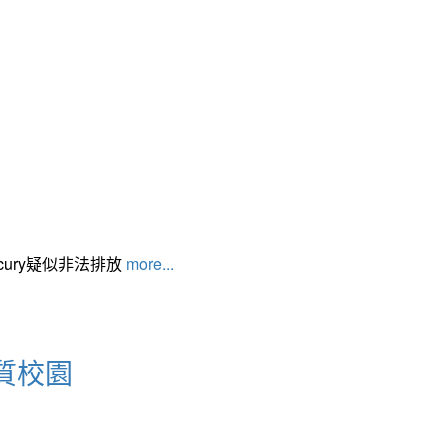
cury疑似非法排放
more...
質校園