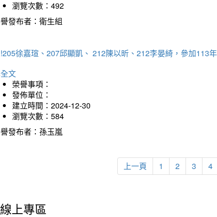
瀏覽次數：492
榮譽發布者：衛生組
!205徐嘉瑄、207邱顯凱、 212陳以昕、212李晏綺，參加
詳全文
榮譽事項：
發佈單位：
建立時間：2024-12-30
瀏覽次數：584
榮譽發布者：孫玉嵐
上一頁
1
2
3
4
線上專區