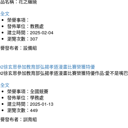
作品名稱：花之纏繞
詳全文
榮譽事項：
發佈單位：教務處
建立時間：2025-02-04
瀏覽次數：307
榮譽發布者：設備組
202徐玄恩參加教育部弘揚孝道漫畫比賽榮獲特優
202徐玄恩參加教育部弘揚孝道漫畫比賽榮獲特優作品:愛不是嘴
詳全文
榮譽事項：全國競賽
發佈單位：學務處
建立時間：2025-01-13
瀏覽次數：449
榮譽發布者：訓育組