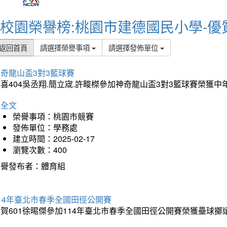
校園榮譽榜:桃園市建德國民小學-優
返回首頁
請選擇榮譽事項
請選擇發佈單位
奇龍山盃3對3籃球賽
喜404吳丞翔.簡立宬.許畯榤參加神奇龍山盃3對3籃球賽榮獲
詳全文
榮譽事項：桃園市競賽
發佈單位：學務處
建立時間：2025-02-17
瀏覽次數：400
榮譽發布者：體育組
14年臺北市春季全國田徑公開賽
賀601徐晹傑參加114年臺北市春季全國田徑公開賽榮獲壘球擲