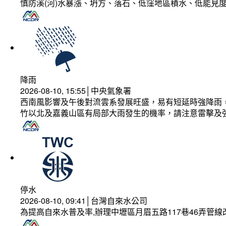
慎防溪(河)水暴漲、坍方、落石、低窪地區積水、低能見
降雨
2026-08-10, 15:55│中央氣象署
西南風影響及午後對流雲系發展旺盛，易有短延時強降雨，
竹以北及嘉義山區有局部大雨發生的機率，請注意雷擊及
停水
2026-08-10, 09:41│台灣自來水公司
為提高自來水普及率,辦理中壢區月眉五路117巷46弄管