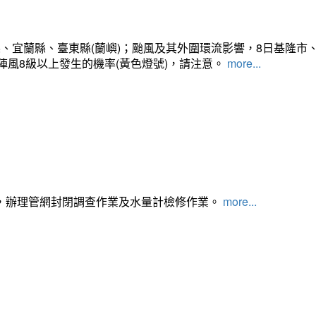
、宜蘭縣、臺東縣(蘭嶼)；颱風及其外圍環流影響，8日基隆市
陣風8級以上發生的機率(黃色燈號)，請注意。
more...
，辦理管網封閉調查作業及水量計檢修作業。
more...