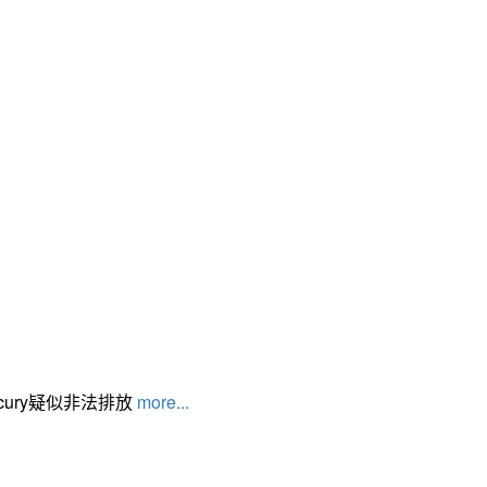
cury疑似非法排放
more...