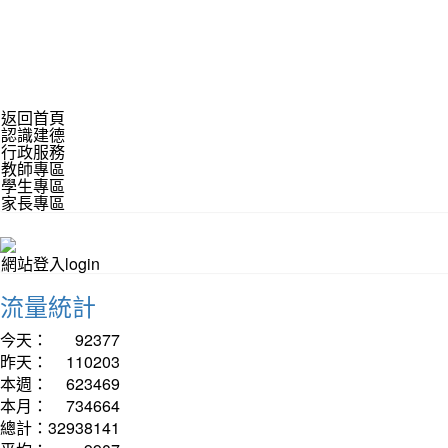
返回首頁
認識建德
行政服務
教師專區
學生專區
家長專區
網站登入login
流量統計
今天：
92377
昨天：
110203
本週：
623469
本月：
734664
總計：
32938141