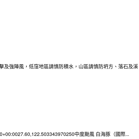
雷擊及強陣風，低窪地區請慎防積水，山區請慎防坍方、落石及溪
:00+00:0027.60,122.503343970250中度颱風 白海豚（國際...