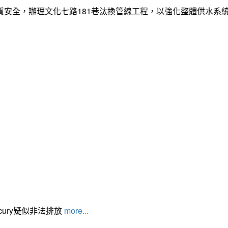
質安全，辦理文化七路181巷汰換管線工程，以強化整體供水系
cury疑似非法排放
more...