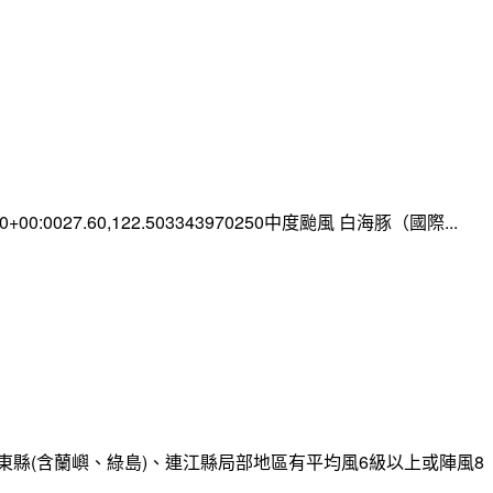
:00+00:0027.60,122.503343970250中度颱風 白海豚（國際...
縣(含蘭嶼、綠島)、連江縣局部地區有平均風6級以上或陣風8