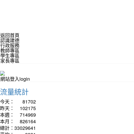
返回首頁
認識建德
行政服務
教師專區
學生專區
家長專區
網站登入login
流量統計
今天：
81702
昨天：
102175
本週：
714969
本月：
826164
總計：
33029641