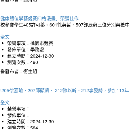
「健康體位學藝競賽四格漫畫」榮獲佳作
校參賽學生405許可蓁、601徐英哲、507鄒辰蔚三位分別榮獲
詳全文
榮譽事項：桃園市競賽
發佈單位：學務處
建立時間：2024-12-30
瀏覽次數：490
榮譽發布者：衛生組
!205徐嘉瑄、207邱顯凱、 212陳以昕、212李晏綺，參加
詳全文
榮譽事項：
發佈單位：
建立時間：2024-12-30
瀏覽次數：584