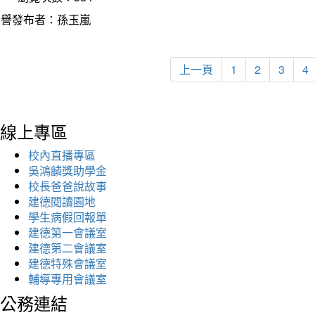
榮譽發布者：孫玉嵐
上一頁
1
2
3
4
線上專區
校內直播專區
吳鴻麟獎助學金
校長爸爸說故事
建德閱讀園地
學生病假回報單
建德第一會議室
建德第二會議室
建德特殊會議室
輔導專用會議室
公務連結