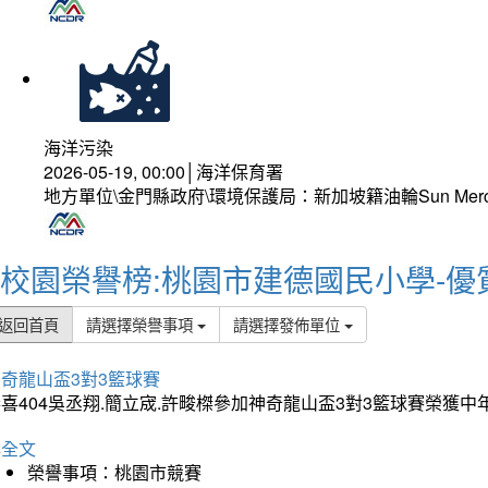
海洋污染
2026-05-19, 00:00│海洋保育署
地方單位\金門縣政府\環境保護局：新加坡籍油輪Sun Mer
校園榮譽榜:桃園市建德國民小學-優
返回首頁
請選擇榮譽事項
請選擇發佈單位
奇龍山盃3對3籃球賽
喜404吳丞翔.簡立宬.許畯榤參加神奇龍山盃3對3籃球賽榮獲
詳全文
榮譽事項：桃園市競賽