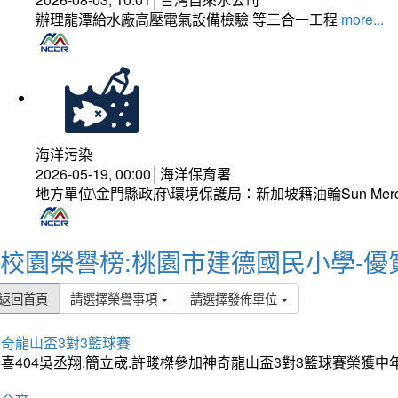
辦理龍潭給水廠高壓電氣設備檢驗 等三合一工程
more...
海洋污染
2026-05-19, 00:00│海洋保育署
地方單位\金門縣政府\環境保護局：新加坡籍油輪Sun Mer
校園榮譽榜:桃園市建德國民小學-優
返回首頁
請選擇榮譽事項
請選擇發佈單位
奇龍山盃3對3籃球賽
喜404吳丞翔.簡立宬.許畯榤參加神奇龍山盃3對3籃球賽榮獲