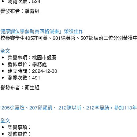
瀏覽次數：524
榮譽發布者：體育組
「健康體位學藝競賽四格漫畫」榮獲佳作
校參賽學生405許可蓁、601徐英哲、507鄒辰蔚三位分別榮獲
詳全文
榮譽事項：桃園市競賽
發佈單位：學務處
建立時間：2024-12-30
瀏覽次數：491
榮譽發布者：衛生組
!205徐嘉瑄、207邱顯凱、 212陳以昕、212李晏綺，參加
詳全文
榮譽事項：
發佈單位：