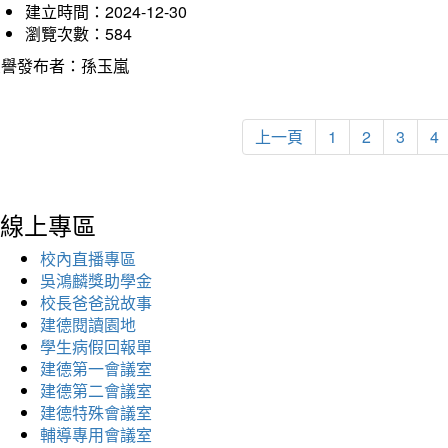
建立時間：2024-12-30
瀏覽次數：584
榮譽發布者：孫玉嵐
上一頁
1
2
3
4
線上專區
校內直播專區
吳鴻麟獎助學金
校長爸爸說故事
建德閱讀園地
學生病假回報單
建德第一會議室
建德第二會議室
建德特殊會議室
輔導專用會議室