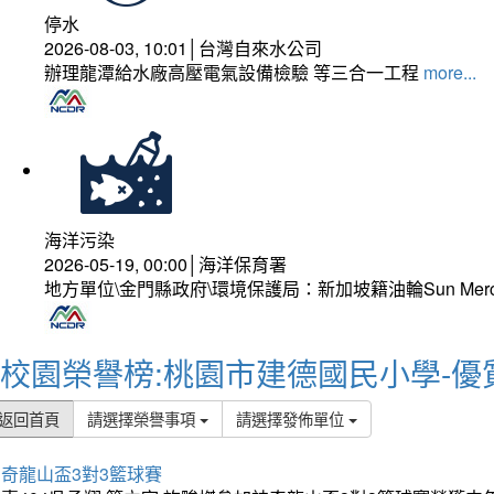
停水
2026-08-03, 10:01│台灣自來水公司
辦理龍潭給水廠高壓電氣設備檢驗 等三合一工程
more...
海洋污染
2026-05-19, 00:00│海洋保育署
地方單位\金門縣政府\環境保護局：新加坡籍油輪Sun Mer
校園榮譽榜:桃園市建德國民小學-優
返回首頁
請選擇榮譽事項
請選擇發佈單位
奇龍山盃3對3籃球賽