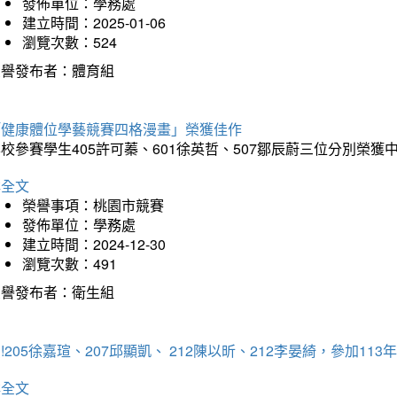
發佈單位：學務處
建立時間：2025-01-06
瀏覽次數：524
榮譽發布者：體育組
「健康體位學藝競賽四格漫畫」榮獲佳作
校參賽學生405許可蓁、601徐英哲、507鄒辰蔚三位分別榮獲
詳全文
榮譽事項：桃園市競賽
發佈單位：學務處
建立時間：2024-12-30
瀏覽次數：491
榮譽發布者：衛生組
!205徐嘉瑄、207邱顯凱、 212陳以昕、212李晏綺，參加
詳全文