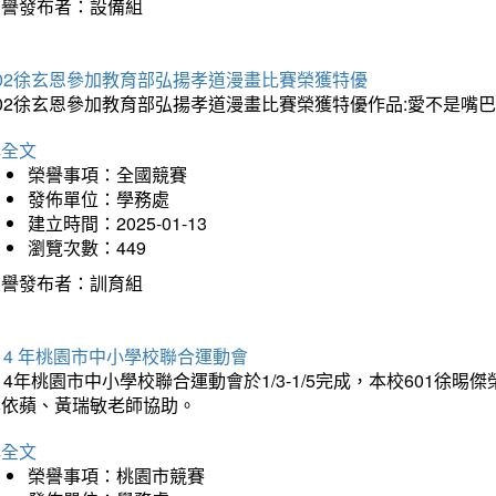
榮譽發布者：設備組
202徐玄恩參加教育部弘揚孝道漫畫比賽榮獲特優
202徐玄恩參加教育部弘揚孝道漫畫比賽榮獲特優作品:愛不是嘴
詳全文
榮譽事項：全國競賽
發佈單位：學務處
建立時間：2025-01-13
瀏覽次數：449
榮譽發布者：訓育組
14 年桃園市中小學校聯合運動會
14年桃園市中小學校聯合運動會於1/3-1/5完成，本校601徐
李依蘋、黃瑞敏老師協助。
詳全文
榮譽事項：桃園市競賽