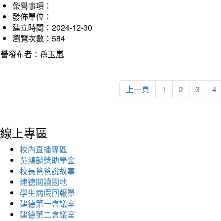
榮譽事項：
發佈單位：
建立時間：2024-12-30
瀏覽次數：584
榮譽發布者：孫玉嵐
上一頁
1
2
3
4
線上專區
校內直播專區
吳鴻麟獎助學金
校長爸爸說故事
建德閱讀園地
學生病假回報單
建德第一會議室
建德第二會議室