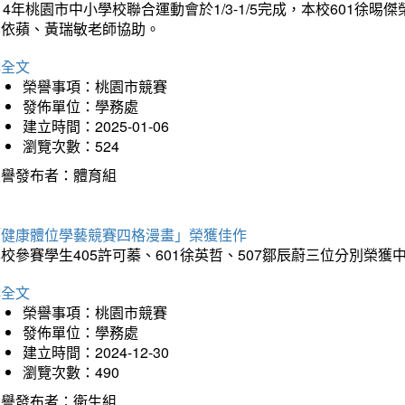
14年桃園市中小學校聯合運動會於1/3-1/5完成，本校601徐
李依蘋、黃瑞敏老師協助。
詳全文
榮譽事項：桃園市競賽
發佈單位：學務處
建立時間：2025-01-06
瀏覽次數：524
榮譽發布者：體育組
「健康體位學藝競賽四格漫畫」榮獲佳作
校參賽學生405許可蓁、601徐英哲、507鄒辰蔚三位分別榮獲
詳全文
榮譽事項：桃園市競賽
發佈單位：學務處
建立時間：2024-12-30
瀏覽次數：490
榮譽發布者：衛生組