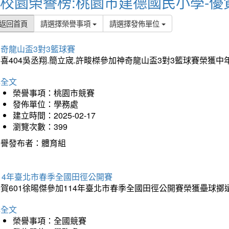
校園榮譽榜:桃園市建德國民小學-優
返回首頁
請選擇榮譽事項
請選擇發佈單位
奇龍山盃3對3籃球賽
喜404吳丞翔.簡立宬.許畯榤參加神奇龍山盃3對3籃球賽榮獲
詳全文
榮譽事項：桃園市競賽
發佈單位：學務處
建立時間：2025-02-17
瀏覽次數：399
榮譽發布者：體育組
14年臺北市春季全國田徑公開賽
賀601徐晹傑參加114年臺北市春季全國田徑公開賽榮獲壘球擲
詳全文
榮譽事項：全國競賽