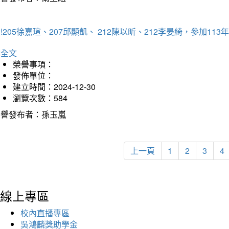
!205徐嘉瑄、207邱顯凱、 212陳以昕、212李晏綺，參加
詳全文
榮譽事項：
發佈單位：
建立時間：2024-12-30
瀏覽次數：584
榮譽發布者：孫玉嵐
上一頁
1
2
3
4
線上專區
校內直播專區
吳鴻麟獎助學金