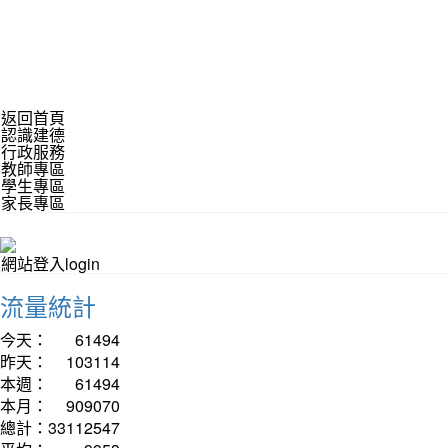
返回首頁
認識建德
行政服務
教師專區
學生專區
家長專區
網站登入login
流量統計
今天：
61494
昨天：
103114
本週：
61494
本月：
909070
總計：
33112547