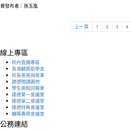
榮譽發布者：孫玉嵐
上一頁
1
2
3
4
線上專區
校內直播專區
吳鴻麟獎助學金
校長爸爸說故事
建德閱讀園地
學生病假回報單
建德第一會議室
建德第二會議室
建德特殊會議室
輔導專用會議室
公務連結