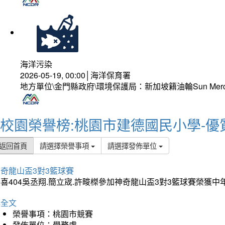
海洋污染
2026-05-19, 00:00│海洋保育署
地方單位\金門縣政府\環境保護局：新加坡籍油輪Sun Mer
校園榮譽榜:桃園市建德國民小學-優
返回首頁
請選擇榮譽事項
請選擇發佈單位
奇龍山盃3對3籃球賽
喜404吳丞翔.簡立宬.許畯榤參加神奇龍山盃3對3籃球賽榮獲
詳全文
榮譽事項：桃園市競賽
發佈單位：學務處