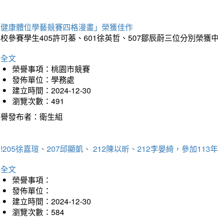
「健康體位學藝競賽四格漫畫」榮獲佳作
校參賽學生405許可蓁、601徐英哲、507鄒辰蔚三位分別榮獲
詳全文
榮譽事項：桃園市競賽
發佈單位：學務處
建立時間：2024-12-30
瀏覽次數：491
榮譽發布者：衛生組
!205徐嘉瑄、207邱顯凱、 212陳以昕、212李晏綺，參加
詳全文
榮譽事項：
發佈單位：
建立時間：2024-12-30
瀏覽次數：584