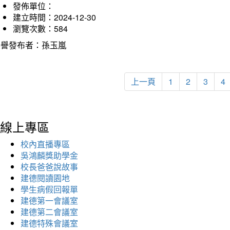
發佈單位：
建立時間：2024-12-30
瀏覽次數：584
榮譽發布者：孫玉嵐
上一頁
1
2
3
4
線上專區
校內直播專區
吳鴻麟獎助學金
校長爸爸說故事
建德閱讀園地
學生病假回報單
建德第一會議室
建德第二會議室
建德特殊會議室