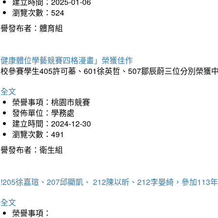
建立時間：2025-01-06
瀏覽次數：524
榮譽發布者：體育組
「健康體位學藝競賽四格漫畫」榮獲佳作
校參賽學生405許可蓁、601徐英哲、507鄒辰蔚三位分別榮獲
詳全文
榮譽事項：桃園市競賽
發佈單位：學務處
建立時間：2024-12-30
瀏覽次數：491
榮譽發布者：衛生組
!205徐嘉瑄、207邱顯凱、 212陳以昕、212李晏綺，參加
詳全文
榮譽事項：