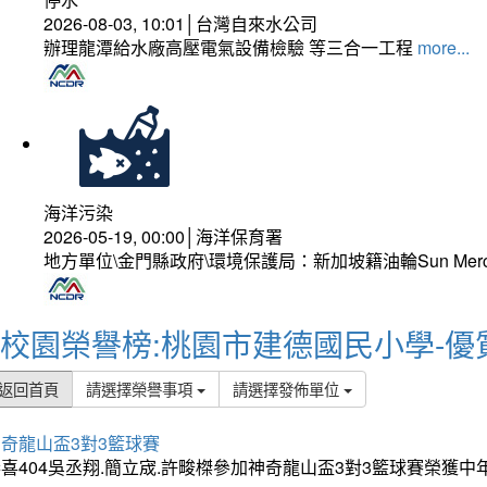
2026-08-03, 10:01│台灣自來水公司
辦理龍潭給水廠高壓電氣設備檢驗 等三合一工程
more...
海洋污染
2026-05-19, 00:00│海洋保育署
地方單位\金門縣政府\環境保護局：新加坡籍油輪Sun Mer
校園榮譽榜:桃園市建德國民小學-優
返回首頁
請選擇榮譽事項
請選擇發佈單位
奇龍山盃3對3籃球賽
喜404吳丞翔.簡立宬.許畯榤參加神奇龍山盃3對3籃球賽榮獲