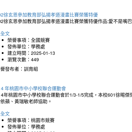
202徐玄恩參加教育部弘揚孝道漫畫比賽榮獲特優
202徐玄恩參加教育部弘揚孝道漫畫比賽榮獲特優作品:愛不是嘴
詳全文
榮譽事項：全國競賽
發佈單位：學務處
建立時間：2025-01-13
瀏覽次數：449
榮譽發布者：訓育組
14 年桃園市中小學校聯合運動會
14年桃園市中小學校聯合運動會於1/3-1/5完成，本校601徐
李依蘋、黃瑞敏老師協助。
詳全文
榮譽事項：桃園市競賽
發佈單位：學務處