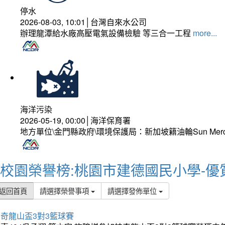
停水
2026-08-03, 10:01│台灣自來水公司
辦理龍潭給水廠高壓電氣設備檢驗 等三合一工程
more...
海洋污染
2026-05-19, 00:00│海洋保育署
地方單位\金門縣政府\環境保護局：新加坡籍油輪Sun Mer
校園榮譽榜:桃園市建德國民小學-優
返回首頁
請選擇榮譽事項
請選擇發佈單位
奇龍山盃3對3籃球賽