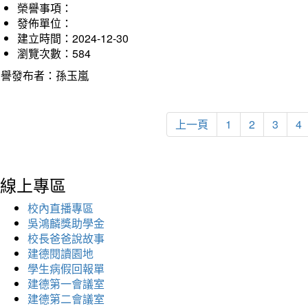
榮譽事項：
發佈單位：
建立時間：2024-12-30
瀏覽次數：584
榮譽發布者：孫玉嵐
上一頁
1
2
3
4
線上專區
校內直播專區
吳鴻麟獎助學金
校長爸爸說故事
建德閱讀園地
學生病假回報單
建德第一會議室
建德第二會議室