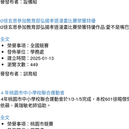
榮譽發布者：設備組
202徐玄恩參加教育部弘揚孝道漫畫比賽榮獲特優
202徐玄恩參加教育部弘揚孝道漫畫比賽榮獲特優作品:愛不是嘴
詳全文
榮譽事項：全國競賽
發佈單位：學務處
建立時間：2025-01-13
瀏覽次數：449
榮譽發布者：訓育組
14 年桃園市中小學校聯合運動會
14年桃園市中小學校聯合運動會於1/3-1/5完成，本校601徐
李依蘋、黃瑞敏老師協助。
詳全文
榮譽事項：桃園市競賽