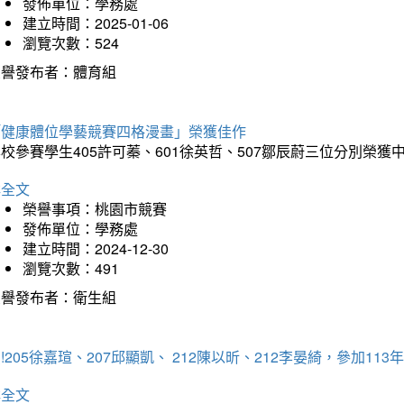
發佈單位：學務處
建立時間：2025-01-06
瀏覽次數：524
榮譽發布者：體育組
「健康體位學藝競賽四格漫畫」榮獲佳作
校參賽學生405許可蓁、601徐英哲、507鄒辰蔚三位分別榮獲
詳全文
榮譽事項：桃園市競賽
發佈單位：學務處
建立時間：2024-12-30
瀏覽次數：491
榮譽發布者：衛生組
!205徐嘉瑄、207邱顯凱、 212陳以昕、212李晏綺，參加
詳全文