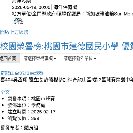
海洋污染
2026-05-19, 00:00│海洋保育署
地方單位\金門縣政府\環境保護局：新加坡籍油輪Sun Mer
開啟上方區塊
校園榮譽榜:桃園市建德國民小學-優
返回首頁
請選擇榮譽事項
請選擇發佈單位
奇龍山盃3對3籃球賽
喜404吳丞翔.簡立宬.許畯榤參加神奇龍山盃3對3籃球賽榮獲
詳全文
榮譽事項：桃園市競賽
發佈單位：學務處
建立時間：2025-02-17
瀏覽次數：399
榮譽發布者：體育組