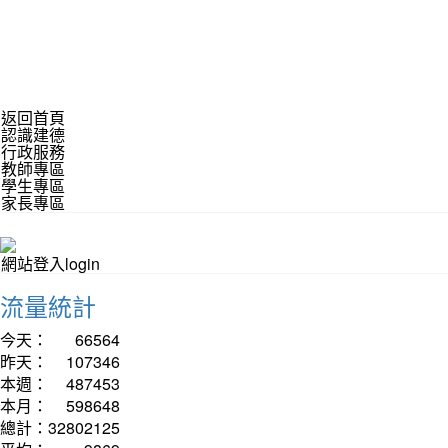
返回首頁
認識建德
行政服務
教師專區
學生專區
家長專區
網站登入login
流量統計
今天：
66564
昨天：
107346
本週：
487453
本月：
598648
總計：
32802125