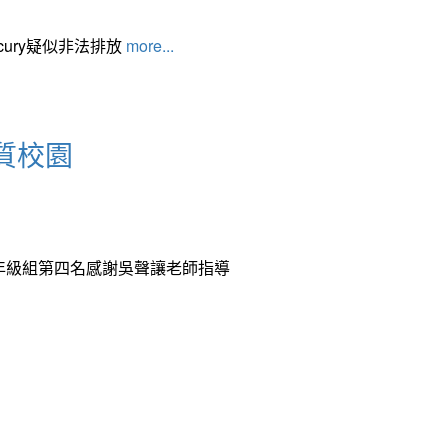
cury疑似非法排放
more...
質校園
中年級組第四名感謝吳聲讓老師指導