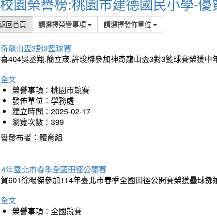
校園榮譽榜:桃園市建德國民小學-優
返回首頁
請選擇榮譽事項
請選擇發佈單位
奇龍山盃3對3籃球賽
喜404吳丞翔.簡立宬.許畯榤參加神奇龍山盃3對3籃球賽榮獲
詳全文
榮譽事項：桃園市競賽
發佈單位：學務處
建立時間：2025-02-17
瀏覽次數：399
榮譽發布者：體育組
14年臺北市春季全國田徑公開賽
賀601徐晹傑參加114年臺北市春季全國田徑公開賽榮獲壘球擲
詳全文
榮譽事項：全國競賽