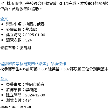
14年桃園市中小學校聯合運動會於1/3-1/5完成，本校601徐
李依蘋、黃瑞敏老師協助。
詳全文
榮譽事項：桃園市競賽
發佈單位：學務處
建立時間：2025-01-06
瀏覽次數：524
榮譽發布者：體育組
「健康體位學藝競賽四格漫畫」榮獲佳作
校參賽學生405許可蓁、601徐英哲、507鄒辰蔚三位分別榮獲
詳全文
榮譽事項：桃園市競賽
發佈單位：學務處
建立時間：2024-12-30
瀏覽次數：491
榮譽發布者：衛生組