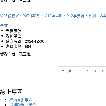
!205徐嘉瑄、207邱顯凱、 212陳以昕、212李晏綺，參加
詳全文
榮譽事項：
發佈單位：
建立時間：2024-12-30
瀏覽次數：584
榮譽發布者：孫玉嵐
上一頁
1
2
3
4
線上專區
校內直播專區
吳鴻麟獎助學金