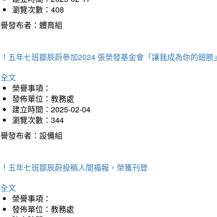
瀏覽次數：408
榮譽發布者：體育組
！五年七班鄒辰蔚參加2024 張榮發基金會「讓我成為你的翅膀
詳全文
榮譽事項：
發佈單位：教務處
建立時間：2025-02-04
瀏覽次數：344
榮譽發布者：設備組
賀！五年七班鄒辰蔚投稿人間福報，榮獲刊登
詳全文
榮譽事項：
發佈單位：教務處