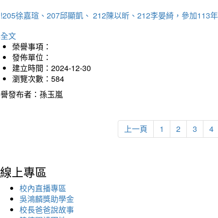
!205徐嘉瑄、207邱顯凱、 212陳以昕、212李晏綺，參加
詳全文
榮譽事項：
發佈單位：
建立時間：2024-12-30
瀏覽次數：584
榮譽發布者：孫玉嵐
上一頁
1
2
3
4
線上專區
校內直播專區
吳鴻麟獎助學金
校長爸爸說故事