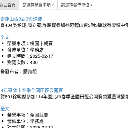
返回首頁
請選擇榮譽事項
請選擇發佈單位
奇龍山盃3對3籃球賽
喜404吳丞翔.簡立宬.許畯榤參加神奇龍山盃3對3籃球賽榮獲
詳全文
榮譽事項：桃園市競賽
發佈單位：學務處
建立時間：2025-02-17
瀏覽次數：400
榮譽發布者：體育組
14年臺北市春季全國田徑公開賽
賀601徐晹傑參加114年臺北市春季全國田徑公開賽榮獲壘球擲
詳全文
榮譽事項：全國競賽
發佈單位：學務處
建立時間：2025-02-17