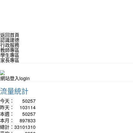
返回首頁
認識建德
行政服務
教師專區
學生專區
家長專區
網站登入login
流量統計
今天：
50257
昨天：
103114
本週：
50257
本月：
897833
總計：
33101310