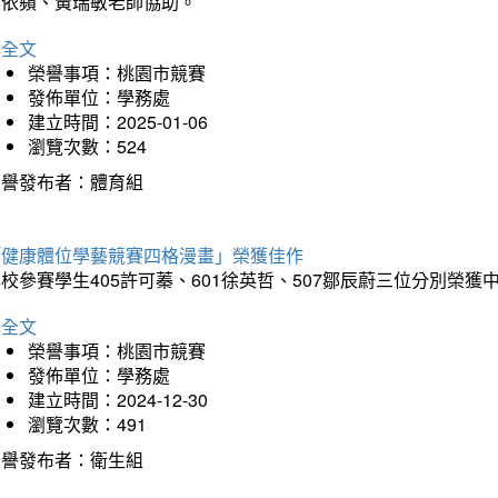
李依蘋、黃瑞敏老師協助。
詳全文
榮譽事項：桃園市競賽
發佈單位：學務處
建立時間：2025-01-06
瀏覽次數：524
榮譽發布者：體育組
「健康體位學藝競賽四格漫畫」榮獲佳作
校參賽學生405許可蓁、601徐英哲、507鄒辰蔚三位分別榮獲
詳全文
榮譽事項：桃園市競賽
發佈單位：學務處
建立時間：2024-12-30
瀏覽次數：491
榮譽發布者：衛生組