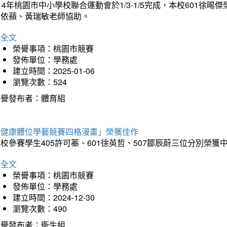
14年桃園市中小學校聯合運動會於1/3-1/5完成，本校601徐
李依蘋、黃瑞敏老師協助。
詳全文
榮譽事項：桃園市競賽
發佈單位：學務處
建立時間：2025-01-06
瀏覽次數：524
榮譽發布者：體育組
「健康體位學藝競賽四格漫畫」榮獲佳作
校參賽學生405許可蓁、601徐英哲、507鄒辰蔚三位分別榮獲
詳全文
榮譽事項：桃園市競賽
發佈單位：學務處
建立時間：2024-12-30
瀏覽次數：490
榮譽發布者：衛生組