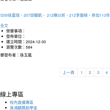
!205徐嘉瑄、207邱顯凱、 212陳以昕、212李晏綺，參加
詳全文
榮譽事項：
發佈單位：
建立時間：2024-12-30
瀏覽次數：584
榮譽發布者：孫玉嵐
上一頁
1
2
3
4
線上專區
校內直播專區
吳鴻麟獎助學金