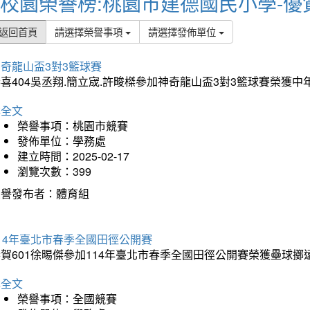
校園榮譽榜:桃園市建德國民小學-優
返回首頁
請選擇榮譽事項
請選擇發佈單位
奇龍山盃3對3籃球賽
喜404吳丞翔.簡立宬.許畯榤參加神奇龍山盃3對3籃球賽榮獲
詳全文
榮譽事項：桃園市競賽
發佈單位：學務處
建立時間：2025-02-17
瀏覽次數：399
榮譽發布者：體育組
14年臺北市春季全國田徑公開賽
賀601徐晹傑參加114年臺北市春季全國田徑公開賽榮獲壘球擲
詳全文
榮譽事項：全國競賽