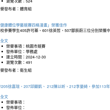
瀏覽次數：524
榮譽發布者：體育組
「健康體位學藝競賽四格漫畫」榮獲佳作
校參賽學生405許可蓁、601徐英哲、507鄒辰蔚三位分別榮獲
詳全文
榮譽事項：桃園市競賽
發佈單位：學務處
建立時間：2024-12-30
瀏覽次數：491
榮譽發布者：衛生組
!205徐嘉瑄、207邱顯凱、 212陳以昕、212李晏綺，參加
詳全文
榮譽事項：
發佈單位：