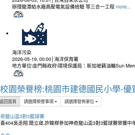
辦理龍潭給水廠高壓電氣設備檢驗 等三合一工程
more...
海洋污染
2026-05-19, 00:00│海洋保育署
地方單位\金門縣政府\環境保護局：新加坡籍油輪Sun Mer
校園榮譽榜:桃園市建德國民小學-優
返回首頁
請選擇榮譽事項
請選擇發佈單位
奇龍山盃3對3籃球賽
喜404吳丞翔.簡立宬.許畯榤參加神奇龍山盃3對3籃球賽榮獲