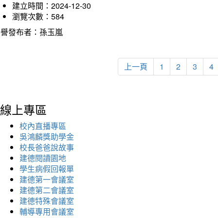
建立時間：2024-12-30
瀏覽次數：584
榮譽發布者：孫玉嵐
上一頁
1
2
3
4
線上專區
校內直播專區
吳鴻麟獎助學金
校長爸爸說故事
建德閱讀園地
學生病假回報單
建德第一會議室
建德第二會議室
建德特殊會議室
輔導專用會議室