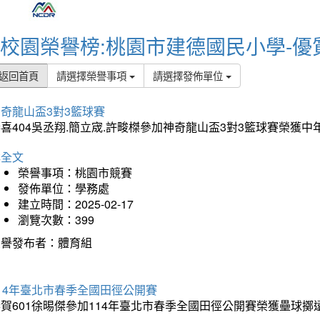
校園榮譽榜:桃園市建德國民小學-優
返回首頁
請選擇榮譽事項
請選擇發佈單位
奇龍山盃3對3籃球賽
喜404吳丞翔.簡立宬.許畯榤參加神奇龍山盃3對3籃球賽榮獲
詳全文
榮譽事項：桃園市競賽
發佈單位：學務處
建立時間：2025-02-17
瀏覽次數：399
榮譽發布者：體育組
14年臺北市春季全國田徑公開賽
賀601徐晹傑參加114年臺北市春季全國田徑公開賽榮獲壘球擲