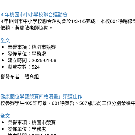
14 年桃園市中小學校聯合運動會
14年桃園市中小學校聯合運動會於1/3-1/5完成，本校601徐
李依蘋、黃瑞敏老師協助。
詳全文
榮譽事項：桃園市競賽
發佈單位：學務處
建立時間：2025-01-06
瀏覽次數：524
榮譽發布者：體育組
「健康體位學藝競賽四格漫畫」榮獲佳作
校參賽學生405許可蓁、601徐英哲、507鄒辰蔚三位分別榮獲
詳全文
榮譽事項：桃園市競賽
發佈單位：學務處