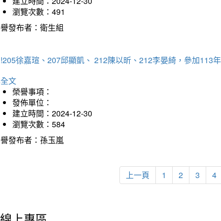
建立時間：2024-12-30
瀏覽次數：491
榮譽發布者：衛生組
!205徐嘉瑄、207邱顯凱、 212陳以昕、212李晏綺，參加
詳全文
榮譽事項：
發佈單位：
建立時間：2024-12-30
瀏覽次數：584
榮譽發布者：孫玉嵐
上一頁
1
2
3
4
線上專區