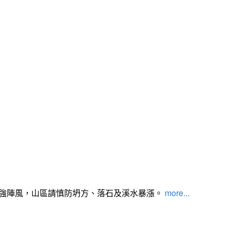
及強陣風，山區請慎防坍方、落石及溪水暴漲。
more...