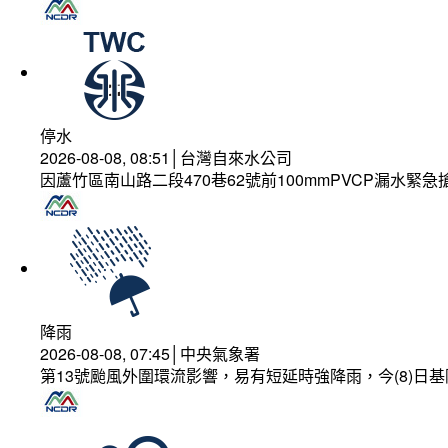
停水
2026-08-08, 08:51│台灣自來水公司
因蘆竹區南山路二段470巷62號前100mmPVCP漏水緊急
降雨
2026-08-08, 07:45│中央氣象署
第13號颱風外圍環流影響，易有短延時強降雨，今(8)