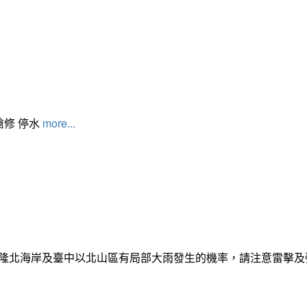
搶修 停水
more...
日基隆北海岸及臺中以北山區有局部大雨發生的機率，請注意雷擊