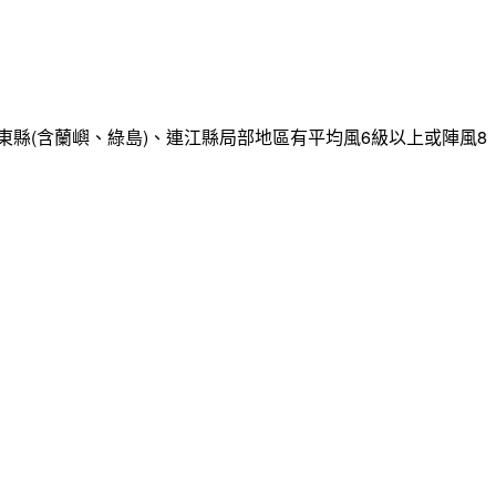
縣(含蘭嶼、綠島)、連江縣局部地區有平均風6級以上或陣風8