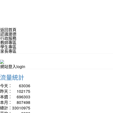
返回首頁
認識建德
行政服務
教師專區
學生專區
家長專區
網站登入login
流量統計
今天：
63036
昨天：
102175
本週：
696303
本月：
807498
總計：
33010975