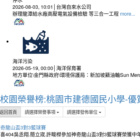
2026-08-03, 10:01│台灣自來水公司
辦理龍潭給水廠高壓電氣設備檢驗 等三合一工程
more...
海洋污染
2026-05-19, 00:00│海洋保育署
地方單位\金門縣政府\環境保護局：新加坡籍油輪Sun Mer
校園榮譽榜:桃園市建德國民小學-優
返回首頁
請選擇榮譽事項
請選擇發佈單位
奇龍山盃3對3籃球賽
喜404吳丞翔.簡立宬.許畯榤參加神奇龍山盃3對3籃球賽榮獲