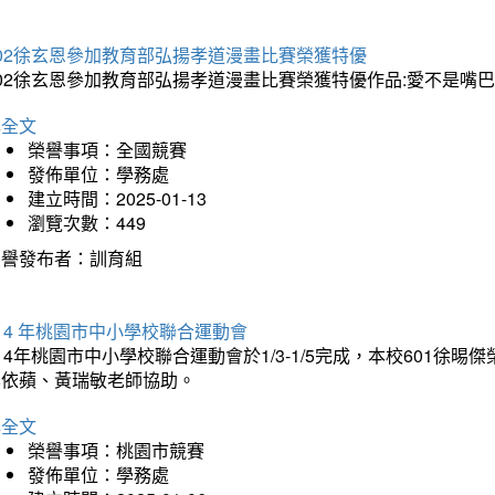
202徐玄恩參加教育部弘揚孝道漫畫比賽榮獲特優
202徐玄恩參加教育部弘揚孝道漫畫比賽榮獲特優作品:愛不是嘴
詳全文
榮譽事項：全國競賽
發佈單位：學務處
建立時間：2025-01-13
瀏覽次數：449
榮譽發布者：訓育組
14 年桃園市中小學校聯合運動會
14年桃園市中小學校聯合運動會於1/3-1/5完成，本校601徐
李依蘋、黃瑞敏老師協助。
詳全文
榮譽事項：桃園市競賽
發佈單位：學務處