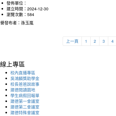
發佈單位：
建立時間：2024-12-30
瀏覽次數：584
榮譽發布者：孫玉嵐
上一頁
1
2
3
4
線上專區
校內直播專區
吳鴻麟獎助學金
校長爸爸說故事
建德閱讀園地
學生病假回報單
建德第一會議室
建德第二會議室
建德特殊會議室