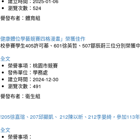
建立時間：2025-01-06
瀏覽次數：524
榮譽發布者：體育組
「健康體位學藝競賽四格漫畫」榮獲佳作
校參賽學生405許可蓁、601徐英哲、507鄒辰蔚三位分別榮獲
詳全文
榮譽事項：桃園市競賽
發佈單位：學務處
建立時間：2024-12-30
瀏覽次數：491
榮譽發布者：衛生組
!205徐嘉瑄、207邱顯凱、 212陳以昕、212李晏綺，參加
詳全文
榮譽事項：