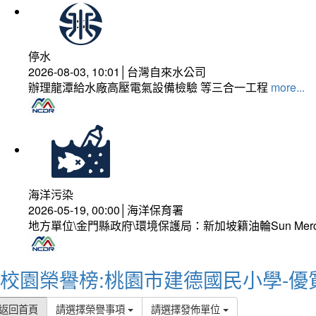
停水
2026-08-03, 10:01│台灣自來水公司
辦理龍潭給水廠高壓電氣設備檢驗 等三合一工程
more...
海洋污染
2026-05-19, 00:00│海洋保育署
地方單位\金門縣政府\環境保護局：新加坡籍油輪Sun Mer
校園榮譽榜:桃園市建德國民小學-優
返回首頁
請選擇榮譽事項
請選擇發佈單位