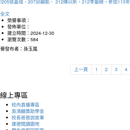
!205徐嘉瑄、207邱顯凱、 212陳以昕、212李晏綺，參加
詳全文
榮譽事項：
發佈單位：
建立時間：2024-12-30
瀏覽次數：584
榮譽發布者：孫玉嵐
上一頁
1
2
3
4
線上專區
校內直播專區
吳鴻麟獎助學金
校長爸爸說故事
建德閱讀園地