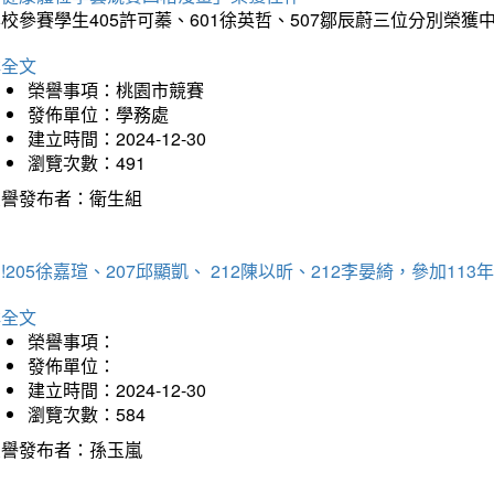
校參賽學生405許可蓁、601徐英哲、507鄒辰蔚三位分別榮獲
詳全文
榮譽事項：桃園市競賽
發佈單位：學務處
建立時間：2024-12-30
瀏覽次數：491
榮譽發布者：衛生組
!205徐嘉瑄、207邱顯凱、 212陳以昕、212李晏綺，參加
詳全文
榮譽事項：
發佈單位：
建立時間：2024-12-30
瀏覽次數：584
榮譽發布者：孫玉嵐