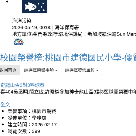
海洋污染
2026-05-19, 00:00│海洋保育署
地方單位\金門縣政府\環境保護局：新加坡籍油輪Sun Mer
校園榮譽榜:桃園市建德國民小學-優
返回首頁
請選擇榮譽事項
請選擇發佈單位
奇龍山盃3對3籃球賽
喜404吳丞翔.簡立宬.許畯榤參加神奇龍山盃3對3籃球賽榮獲
詳全文
榮譽事項：桃園市競賽
發佈單位：學務處
建立時間：2025-02-17
瀏覽次數：399