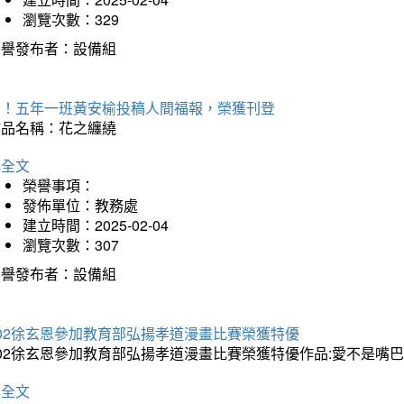
瀏覽次數：329
榮譽發布者：設備組
賀！五年一班黃安榆投稿人間福報，榮獲刊登
作品名稱：花之纏繞
詳全文
榮譽事項：
發佈單位：教務處
建立時間：2025-02-04
瀏覽次數：307
榮譽發布者：設備組
202徐玄恩參加教育部弘揚孝道漫畫比賽榮獲特優
202徐玄恩參加教育部弘揚孝道漫畫比賽榮獲特優作品:愛不是嘴
詳全文