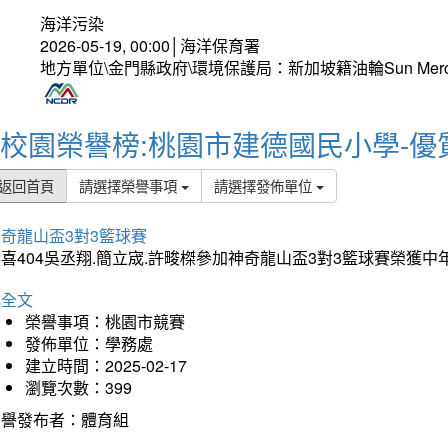
海洋污染
2026-05-19, 00:00│海洋保育署
地方單位\金門縣政府\環境保護局：新加坡籍油輪Sun Mer
校園榮譽榜:桃園市建德國民小學-優
返回首頁
請選擇榮譽事項
請選擇發佈單位
奇龍山盃3對3籃球賽
喜404吳丞翔.簡立宬.許畯榤參加神奇龍山盃3對3籃球賽榮獲
詳全文
榮譽事項：桃園市競賽
發佈單位：學務處
建立時間：2025-02-17
瀏覽次數：399
榮譽發布者：體育組