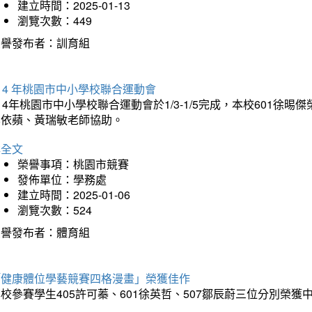
建立時間：2025-01-13
瀏覽次數：449
榮譽發布者：訓育組
14 年桃園市中小學校聯合運動會
14年桃園市中小學校聯合運動會於1/3-1/5完成，本校601徐
李依蘋、黃瑞敏老師協助。
詳全文
榮譽事項：桃園市競賽
發佈單位：學務處
建立時間：2025-01-06
瀏覽次數：524
榮譽發布者：體育組
「健康體位學藝競賽四格漫畫」榮獲佳作
校參賽學生405許可蓁、601徐英哲、507鄒辰蔚三位分別榮獲