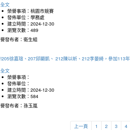
詳全文
榮譽事項：桃園市競賽
發佈單位：學務處
建立時間：2024-12-30
瀏覽次數：489
榮譽發布者：衛生組
!205徐嘉瑄、207邱顯凱、 212陳以昕、212李晏綺，參加
詳全文
榮譽事項：
發佈單位：
建立時間：2024-12-30
瀏覽次數：584
榮譽發布者：孫玉嵐
上一頁
1
2
3
4