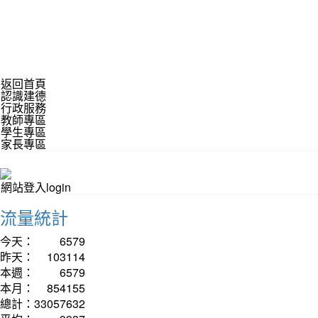
返回首頁
認識建德
行政服務
教師專區
學生專區
家長專區
網站登入login
流量統計
今天：
6579
昨天：
103114
本週：
6579
本月：
854155
總計：
33057632