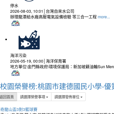
停水
2026-08-03, 10:01│台灣自來水公司
辦理龍潭給水廠高壓電氣設備檢驗 等三合一工程
more...
海洋污染
2026-05-19, 00:00│海洋保育署
地方單位\金門縣政府\環境保護局：新加坡籍油輪Sun Mer
校園榮譽榜:桃園市建德國民小學-優
返回首頁
請選擇榮譽事項
請選擇發佈單位
奇龍山盃3對3籃球賽