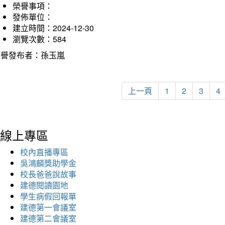
榮譽事項：
發佈單位：
建立時間：2024-12-30
瀏覽次數：584
榮譽發布者：孫玉嵐
上一頁
1
2
3
4
線上專區
校內直播專區
吳鴻麟獎助學金
校長爸爸說故事
建德閱讀園地
學生病假回報單
建德第一會議室
建德第二會議室