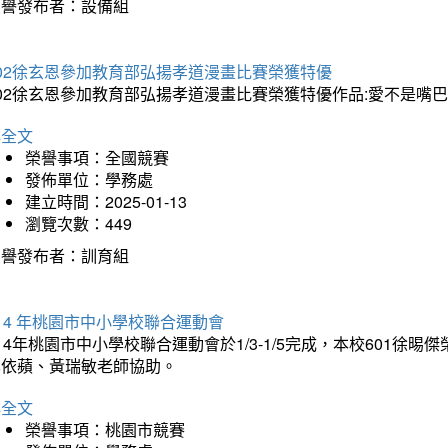
榮譽發布者：設備組
202徐玄恩參加教育部弘揚孝道漫畫比賽榮獲特優
202徐玄恩參加教育部弘揚孝道漫畫比賽榮獲特優作品:愛不是嘴
詳全文
榮譽事項：全國競賽
發佈單位：學務處
建立時間：2025-01-13
瀏覽次數：449
榮譽發布者：訓育組
14 年桃園市中小學校聯合運動會
14年桃園市中小學校聯合運動會於1/3-1/5完成，本校601徐
李依蘋、黃瑞敏老師協助。
詳全文
榮譽事項：桃園市競賽