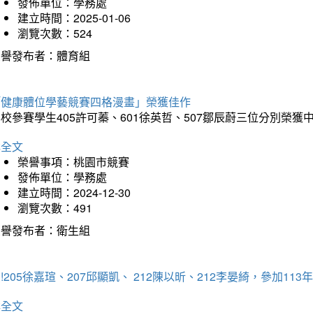
發佈單位：學務處
建立時間：2025-01-06
瀏覽次數：524
榮譽發布者：體育組
「健康體位學藝競賽四格漫畫」榮獲佳作
校參賽學生405許可蓁、601徐英哲、507鄒辰蔚三位分別榮獲
詳全文
榮譽事項：桃園市競賽
發佈單位：學務處
建立時間：2024-12-30
瀏覽次數：491
榮譽發布者：衛生組
!205徐嘉瑄、207邱顯凱、 212陳以昕、212李晏綺，參加
詳全文