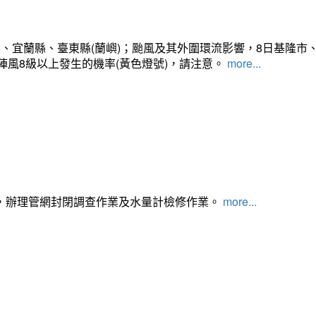
、宜蘭縣、臺東縣(蘭嶼)；颱風及其外圍環流影響，8日基隆市
陣風8級以上發生的機率(黃色燈號)，請注意。
more...
，辦理管網封閉調查作業及水量計檢修作業。
more...