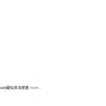
cury疑似非法排放
more...