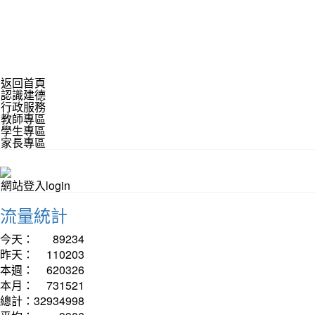
返回首頁
認識建德
行政服務
教師專區
學生專區
家長專區
網站登入login
流量統計
今天：
89234
昨天：
110203
本週：
620326
本月：
731521
總計：
32934998