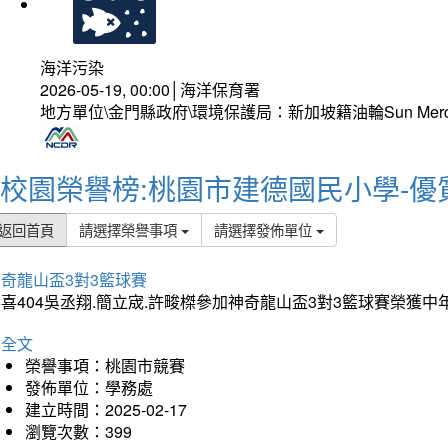
海洋污染
2026-05-19, 00:00│海洋保育署
地方單位\金門縣政府\環境保護局：新加坡籍油輪Sun Mer
校園榮譽榜:桃園市建德國民小學-優
返回首頁
請選擇榮譽事項
請選擇發佈單位
奇龍山盃3對3籃球賽
喜404吳丞翔.簡立宬.許畯榤參加神奇龍山盃3對3籃球賽榮獲
詳全文
榮譽事項：桃園市競賽
發佈單位：學務處
建立時間：2025-02-17
瀏覽次數：399