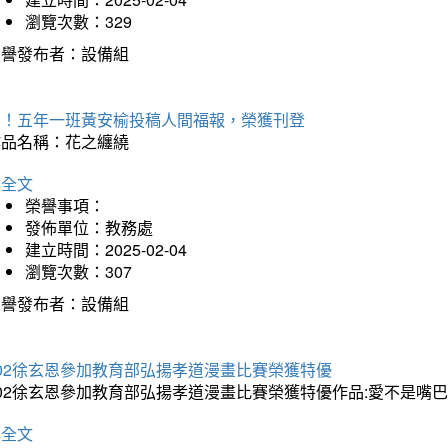
瀏覽次數：329
榮譽發布者：設備組
賀！五年一班黃安榆投稿人間福報，榮獲刊登
作品名稱：花之纏繞
詳全文
榮譽事項：
發佈單位：教務處
建立時間：2025-02-04
瀏覽次數：307
榮譽發布者：設備組
202徐玄恩參加教育部弘揚孝道漫畫比賽榮獲特優
202徐玄恩參加教育部弘揚孝道漫畫比賽榮獲特優作品:愛不是嘴
詳全文