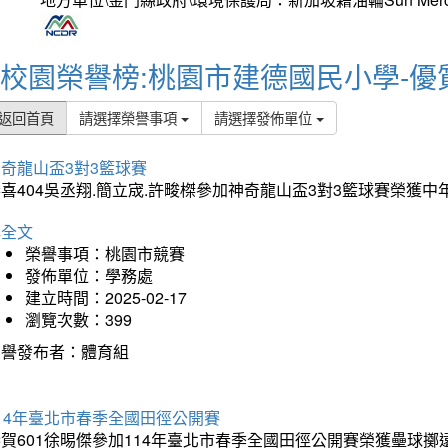
校園榮譽榜:桃園市建德國民小學-優
返回首頁
請選擇榮譽事項
請選擇發佈單位
奇龍山盃3對3籃球賽
喜404吳丞翔.簡立宬.許畯榤參加神奇龍山盃3對3籃球賽榮獲
詳全文
榮譽事項：桃園市競賽
發佈單位：學務處
建立時間：2025-02-17
瀏覽次數：399
榮譽發布者：體育組
14年臺北市春季全國田徑公開賽
賀601徐晹傑參加114年臺北市春季全國田徑公開賽榮獲壘球擲