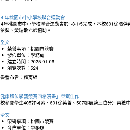
14 年桃園市中小學校聯合運動會
14年桃園市中小學校聯合運動會於1/3-1/5完成，本校601徐
李依蘋、黃瑞敏老師協助。
詳全文
榮譽事項：桃園市競賽
發佈單位：學務處
建立時間：2025-01-06
瀏覽次數：524
榮譽發布者：體育組
「健康體位學藝競賽四格漫畫」榮獲佳作
校參賽學生405許可蓁、601徐英哲、507鄒辰蔚三位分別榮獲
詳全文
榮譽事項：桃園市競賽
發佈單位：學務處