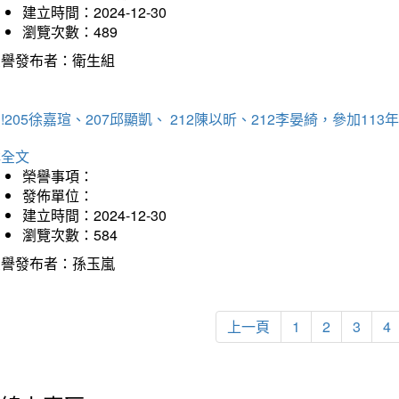
建立時間：2024-12-30
瀏覽次數：489
榮譽發布者：衛生組
!205徐嘉瑄、207邱顯凱、 212陳以昕、212李晏綺，參加
詳全文
榮譽事項：
發佈單位：
建立時間：2024-12-30
瀏覽次數：584
榮譽發布者：孫玉嵐
上一頁
1
2
3
4